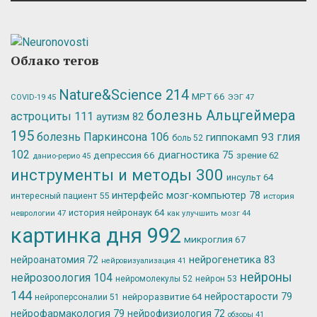
Облако тегов
Nature&Science
214
МРТ
66
ЭЭГ
47
COVID-19
45
болезнь Альцгеймера
астроциты
111
аутизм
82
195
болезнь Паркинсона
106
глия
гиппокамп
93
боль
52
102
депрессия
66
диагностика
75
зрение
62
данио-рерио
45
инструменты и методы
300
инсульт
64
интерфейс мозг-компьютер
78
интересный пациент
55
история
история нейронаук
64
неврологии
47
как улучшить мозг
44
картинка дня
992
микроглия
67
нейрогенетика
83
нейроанатомия
72
нейровизуализация
41
нейроны
нейрозоология
104
нейромолекулы
52
нейрон
53
144
нейростарости
79
нейроразвитие
64
нейроперсоналии
51
нейрофармакология
79
нейрофизиология
72
обзоры
41