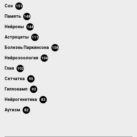
сон
151
память
148
нейроны
144
астроциты
111
болезнь Паркинсона
106
нейрозоология
104
глия
102
сетчатка
95
гиппокамп
93
нейрогенетика
83
аутизм
82