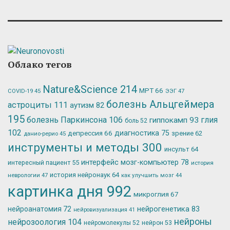
Облако тегов
Nature&Science
214
МРТ
66
ЭЭГ
47
COVID-19
45
болезнь Альцгеймера
астроциты
111
аутизм
82
195
болезнь Паркинсона
106
глия
гиппокамп
93
боль
52
102
депрессия
66
диагностика
75
зрение
62
данио-рерио
45
инструменты и методы
300
инсульт
64
интерфейс мозг-компьютер
78
интересный пациент
55
история
история нейронаук
64
неврологии
47
как улучшить мозг
44
картинка дня
992
микроглия
67
нейрогенетика
83
нейроанатомия
72
нейровизуализация
41
нейроны
нейрозоология
104
нейромолекулы
52
нейрон
53