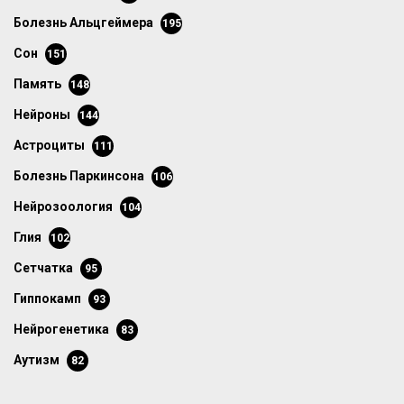
болезнь Альцгеймера
195
сон
151
память
148
нейроны
144
астроциты
111
болезнь Паркинсона
106
нейрозоология
104
глия
102
сетчатка
95
гиппокамп
93
нейрогенетика
83
аутизм
82