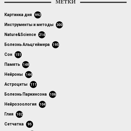
МЕТКИ
картинка дня
992
инструменты и методы
300
Nature&Science
214
болезнь Альцгеймера
195
сон
151
память
148
нейроны
144
астроциты
111
болезнь Паркинсона
106
нейрозоология
104
глия
102
сетчатка
95