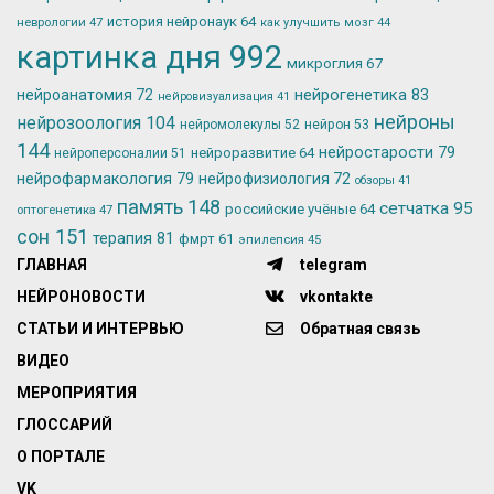
история нейронаук
64
неврологии
47
как улучшить мозг
44
картинка дня
992
микроглия
67
нейрогенетика
83
нейроанатомия
72
нейровизуализация
41
нейроны
нейрозоология
104
нейромолекулы
52
нейрон
53
144
нейростарости
79
нейроразвитие
64
нейроперсоналии
51
нейрофармакология
79
нейрофизиология
72
обзоры
41
память
148
сетчатка
95
российские учёные
64
оптогенетика
47
сон
151
терапия
81
фмрт
61
эпилепсия
45
ГЛАВНАЯ
telegram
НЕЙРОНОВОСТИ
vkontakte
СТАТЬИ И ИНТЕРВЬЮ
Обратная связь
ВИДЕО
МЕРОПРИЯТИЯ
ГЛОССАРИЙ
О ПОРТАЛЕ
VK