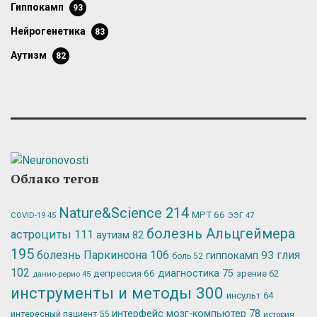
гиппокамп
93
нейрогенетика
83
аутизм
82
Облако тегов
Nature&Science
214
МРТ
66
ЭЭГ
47
COVID-19
45
болезнь Альцгеймера
астроциты
111
аутизм
82
195
болезнь Паркинсона
106
глия
гиппокамп
93
боль
52
102
депрессия
66
диагностика
75
зрение
62
данио-рерио
45
инструменты и методы
300
инсульт
64
интерфейс мозг-компьютер
78
интересный пациент
55
история