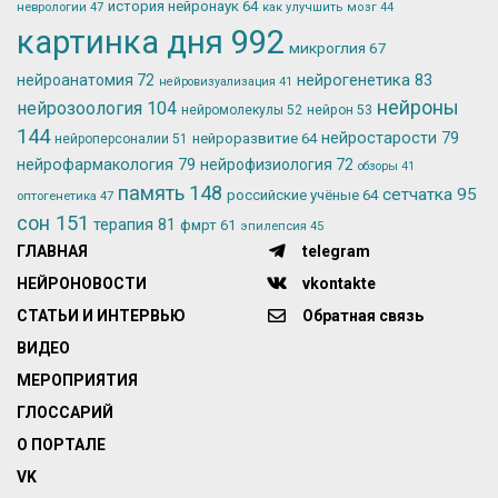
история нейронаук
64
неврологии
47
как улучшить мозг
44
картинка дня
992
микроглия
67
нейрогенетика
83
нейроанатомия
72
нейровизуализация
41
нейроны
нейрозоология
104
нейромолекулы
52
нейрон
53
144
нейростарости
79
нейроразвитие
64
нейроперсоналии
51
нейрофармакология
79
нейрофизиология
72
обзоры
41
память
148
сетчатка
95
российские учёные
64
оптогенетика
47
сон
151
терапия
81
фмрт
61
эпилепсия
45
ГЛАВНАЯ
telegram
НЕЙРОНОВОСТИ
vkontakte
СТАТЬИ И ИНТЕРВЬЮ
Обратная связь
ВИДЕО
МЕРОПРИЯТИЯ
ГЛОССАРИЙ
О ПОРТАЛЕ
VK