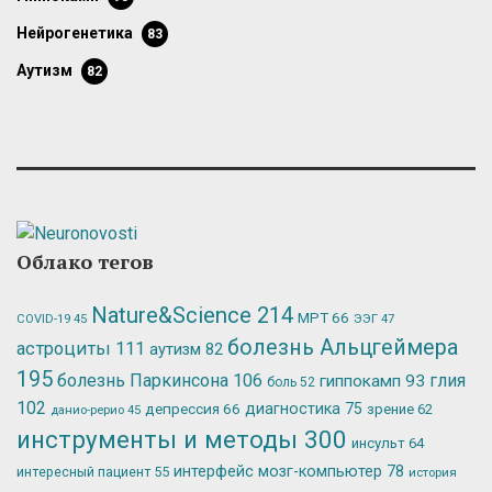
нейрогенетика
83
аутизм
82
Облако тегов
Nature&Science
214
МРТ
66
ЭЭГ
47
COVID-19
45
болезнь Альцгеймера
астроциты
111
аутизм
82
195
болезнь Паркинсона
106
глия
гиппокамп
93
боль
52
102
депрессия
66
диагностика
75
зрение
62
данио-рерио
45
инструменты и методы
300
инсульт
64
интерфейс мозг-компьютер
78
интересный пациент
55
история