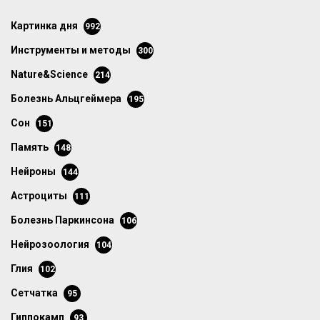
картинка дня
992
инструменты и методы
300
Nature&Science
214
болезнь Альцгеймера
195
сон
151
память
148
нейроны
144
астроциты
111
болезнь Паркинсона
106
нейрозоология
104
глия
102
сетчатка
95
гиппокамп
93