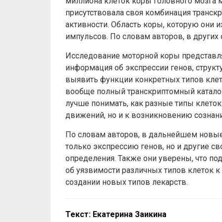
миллиона клеток коры головного мозга 
присутствовала своя комбинация транскр
активности. Область коры, которую они и
импульсов. По словам авторов, в других 
Исследование моторной коры представля
информация об экспрессии генов, структ
выявить функции конкретных типов клет
вообще полный транскриптомный каталог
лучше понимать, как разные типы клеток
движений, но и к возникновению сознани
По словам авторов, в дальнейшем новые
только экспрессию генов, но и другие с
определения. Также они уверены, что п
об уязвимости различных типов клеток к
создании новых типов лекарств.
Текст: Екатерина Заикина