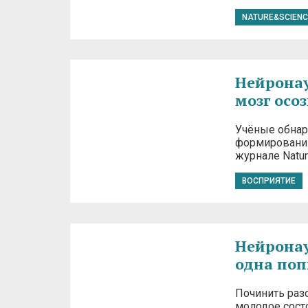
NATURE&SCIENC
Нейронаук
мозг осо
Учёные обнар
формировании
журнале Natur
ВОСПРИЯТИЕ
Нейронаук
одна поп
Починить раз
молодое сост