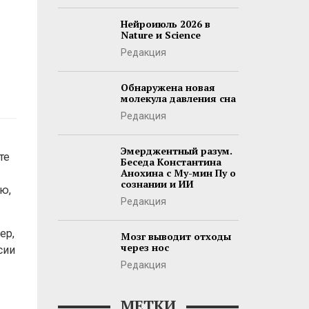
Нейроиюль 2026 в
Nature и Science
Редакция
Обнаружена новая
молекула давления сна
Редакция
Эмерджентный разум.
те
Беседа Константина
Анохина с Му-мин Пу о
сознании и ИИ
ю,
Редакция
ер,
Мозг выводит отходы
через нос
сии
Редакция
МЕТКИ