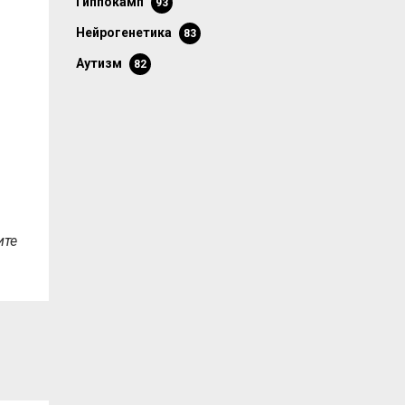
гиппокамп
93
нейрогенетика
83
аутизм
82
ите