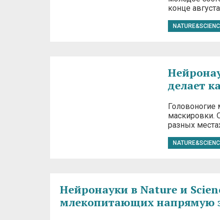
конце августа 
NATURE&SCIENC
Нейронаук
делает к
Головоногие 
маскировки. 
разных местах
NATURE&SCIENC
Нейронауки в Nature и Scien
млекопитающих напрямую за