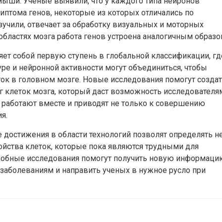
мыши. Ученые выявили, что у каждого типа нейронов
иптома генов, некоторые из которых отличались по
зучили, отвечает за обработку визуальных и моторных
областях мозга работа генов устроена аналогичным образо
ет собой первую ступень в глобальной классификации, гд
уре и нейронной активности могут объединиться, чтобы
ок в головном мозге. Новые исследования помогут созда
 клеток мозга, который даст возможность исследователя
 работают вместе и приводят не только к совершению
я.
 достижения в области технологий позволят определять н
войства клеток, которые пока являются трудными для
одобные исследования помогут получить новую информаци
 заболеваниям и направить ученых в нужное русло при