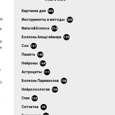
картинка дня
992
м.
инструменты и методы
300
Nature&Science
е
214
болезнь Альцгеймера
195
ть
сон
151
м
память
148
нейроны
144
е
астроциты
111
болезнь Паркинсона
106
ю
нейрозоология
104
глия
102
сетчатка
95