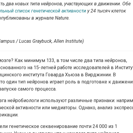
ть два новых типа нейронов, участвующих в движении. Обе
льный список генетической активности
у 24 тысяч клеток
опубликованы в журнале
Nature
.
ampus / Lucas Graybuck, Allen Institute)
озге? Как минимум 133, в том числе два типа нейронов,
снованного на 15-летней работе исследователей в Институ
цинского института Говарда Хьюза в Вирджинии. В
что один тип нейронов играет роль в подготовке к движени
запуске самого процесса.
зга нейробиологи используют различные признаки: наприм
ческой активности или медиаторы. Однако, анализ экспрес
фикации.
ели генетическое секвенирование почти 24 000 из 1