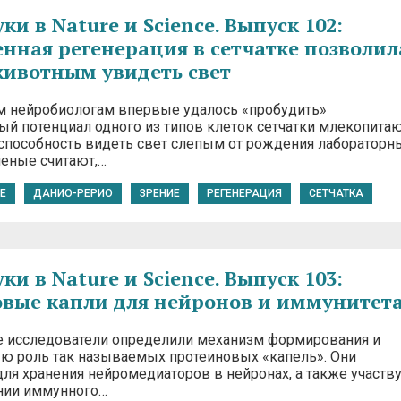
и в Nature и Science. Выпуск 102:
енная регенерация в сетчатке позволил
ивотным увидеть свет
 нейробиологам впервые удалось «пробудить»
ый потенциал одного из типов клеток сетчатки млекопита
 способность видеть свет слепым от рождения лаборатор
еные считают,…
E
ДАНИО-РЕРИО
ЗРЕНИЕ
РЕГЕНЕРАЦИЯ
СЕТЧАТКА
и в Nature и Science. Выпуск 103:
вые капли для нейронов и иммунитет
 исследователи определили механизм формирования и
ю роль так называемых протеиновых «капель». Они
ля хранения нейромедиаторов в нейронах, а также участв
нии иммунного…