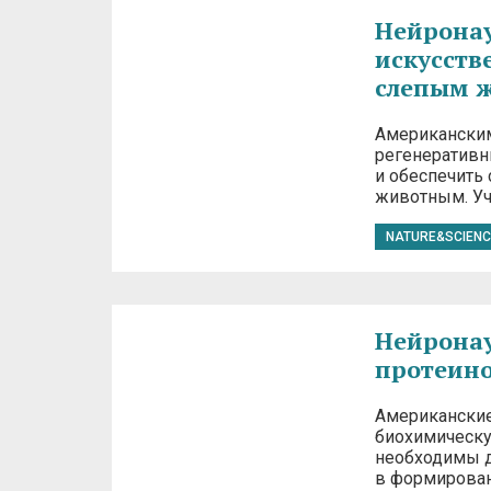
Нейронаук
искусств
слепым ж
Американским
регенеративн
и обеспечить
животным. Уч
NATURE&SCIENC
Нейронаук
протеино
Американские
биохимическу
необходимы д
в формирова