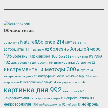
Облако тегов
Nature&Science
214
МРТ
66
ЭЭГ
47
COVID-19
45
болезнь Альцгеймера
астроциты
111
аутизм
82
195
болезнь Паркинсона
106
глия
гиппокамп
93
боль
52
102
депрессия
66
диагностика
75
зрение
62
данио-рерио
45
инструменты и методы
300
инсульт
64
интерфейс мозг-компьютер
78
интересный пациент
55
история
история нейронаук
64
неврологии
47
как улучшить мозг
44
картинка дня
992
микроглия
67
нейрогенетика
83
нейроанатомия
72
нейровизуализация
41
нейроны
нейрозоология
104
нейромолекулы
52
нейрон
53