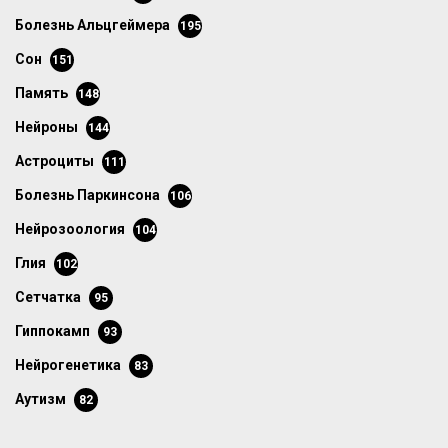
болезнь Альцгеймера
195
сон
151
память
148
нейроны
144
астроциты
111
болезнь Паркинсона
106
нейрозоология
104
глия
102
сетчатка
95
гиппокамп
93
нейрогенетика
83
аутизм
82