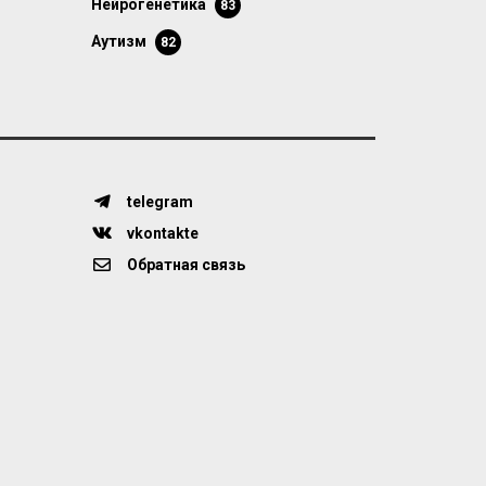
нейрогенетика
83
аутизм
82
telegram
vkontakte
Обратная связь