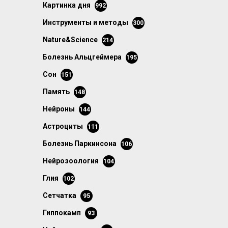
картинка дня
992
инструменты и методы
300
Nature&Science
214
болезнь Альцгеймера
195
сон
151
память
148
нейроны
144
астроциты
111
болезнь Паркинсона
106
нейрозоология
104
глия
102
сетчатка
95
гиппокамп
93