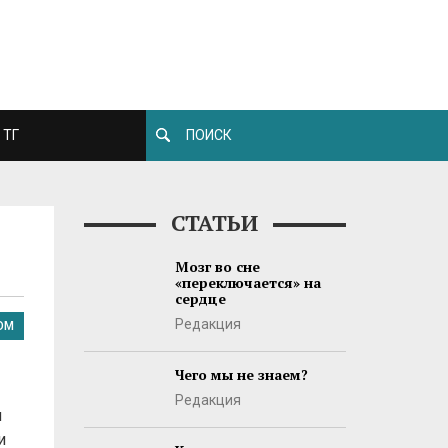
ТГ
СТАТЬИ
Мозг во сне
«переключается» на
сердце
Редакция
ОМ
Чего мы не знаем?
Редакция
и
и