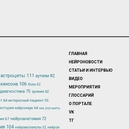
ГЛАВНАЯ
НЕЙРОНОВОСТИ
СТАТЬИ И ИНТЕРВЬЮ
астроциты
111
аутизм
82
ВИДЕО
ркинсона
106
боль
52
МЕРОПРИЯТИЯ
диагностика
75
зрение
62
ГЛОССАРИЙ
ьт
64
интересный пациент
55
О ПОРТАЛЕ
история нейронаук
64
как улучшить
VK
лия
67
нейроанатомия
72
ТГ
гия
104
нейромолекулы
52
нейрон