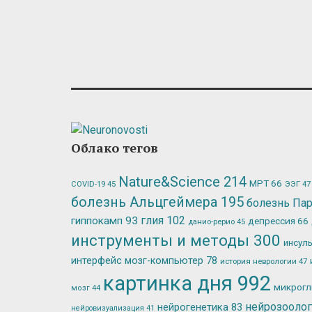
Облако тегов
Nature&Science
214
МРТ
66
ЭЭГ
47
COVID-19
45
болезнь Альцгеймера
195
болезнь Па
глия
102
гиппокамп
93
депрессия
66
данио-рерио
45
инструменты и методы
300
инсул
интерфейс мозг-компьютер
78
история неврологии
47
картинка дня
992
микрог
мозг
44
нейрозооло
нейрогенетика
83
нейровизуализация
41