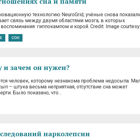
отношениях сна и памяти
новационную технологию NeuroGrid, учёные снова показали
ивает связь между двумя областями мозга, в которых
оспоминания: гиппокампом и корой. Credit: Image courtesy
E
СОН
у и зачем он нужен?
ётся человек, которому незнакома проблема недосыпа. Ма
сып – штука весьма неприятная, отсутствие сна может
ерти. Было показано, что…
сследований нарколепсии