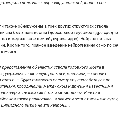
одтвердило роль Nts-экспрессирующих нейронов в сне
и также обнаружены в трех других структурах ствола
ции сна была неизвестна (дорсальное глубокое ядро средне
во и медиальное вестибулярное ядро). Нейроны в этих
ин. Кроме того, прямое введение нейротензина само по се
ь мозга.
 представление об участии ствола головного мозга в
подчеркивают ключевую роль нейротензина, – говорит
статьи. – Будет интересно посмотреть, способствуют ли
отензин, координации между сном и другими известными
ализации, такими как боль и метаболизм. Реакция
йронов также различалась в зависимости от времени суток
 циркадного ритма на эти нейроны».