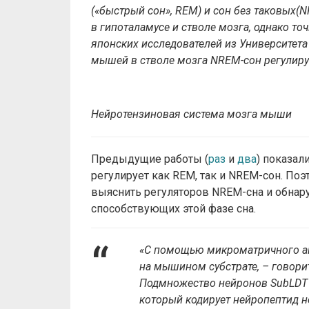
(«быстрый сон», REM) и сон без таковых(
в гипоталамусе и стволе мозга, однако т
японских исследователей из Университета
мышей в стволе мозга NREM-сон регулиру
Нейротензиновая система мозга мыши
Предыдущие работы (
раз
и
два
) показал
регулирует как REM, так и NREM-сон. Поэ
выяснить регуляторов NREM-сна и обна
способствующих этой фазе сна.
«С помощью микроматричного ан
на мышином субстрате, – говори
Подмножество нейронов SubLDT 
который кодирует нейропептид н