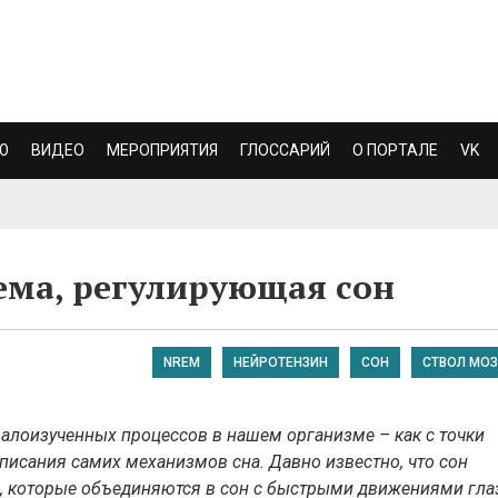
Ю
ВИДЕО
МЕРОПРИЯТИЯ
ГЛОССАРИЙ
О ПОРТАЛЕ
VK
ема, регулирующая сон
NREM
НЕЙРОТЕНЗИН
СОН
СТВОЛ МОЗ
малоизученных процессов в нашем организме – как с точки
 описания самих механизмов сна. Давно известно, что сон
, которые объединяются в сон с быстрыми движениями гла