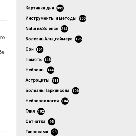
картинка дня
992
инструменты и методы
300
Nature&Science
214
го
болезнь Альцгеймера
195
сон
151
бе
память
148
нейроны
144
астроциты
111
болезнь Паркинсона
106
нейрозоология
104
глия
102
,
сетчатка
95
гиппокамп
93