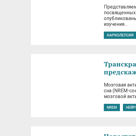
Представляем
посвященных н
опубликованы
изучения…
НАРКОЛЕПСИЯ
Транскра
предскаж
Мозговая акт
сна (NREM-сон
мозговой акт
NREM
НЕЙР