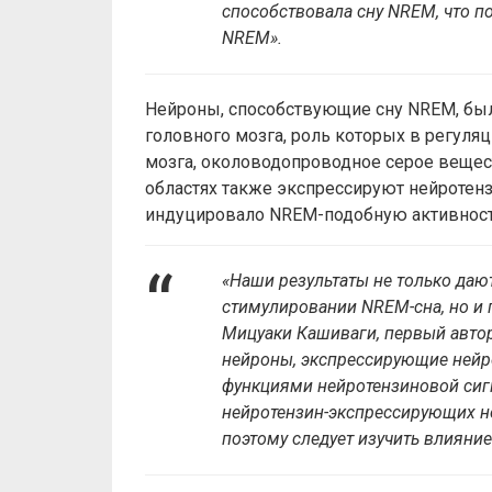
способствовала сну NREM, что п
NREM».
Нейроны, способствующие сну NREM, был
головного мозга, роль которых в регуля
мозга, околоводопроводное серое вещест
областях также экспрессируют нейротенз
индуцировало NREM-подобную активност
«Наши результаты не только дают
стимулировании NREM-сна, но и 
Мицуаки Кашиваги, первый автор 
нейроны, экспрессирующие нейр
функциями нейротензиновой сигн
нейротензин-экспрессирующих не
поэтому следует изучить влияние