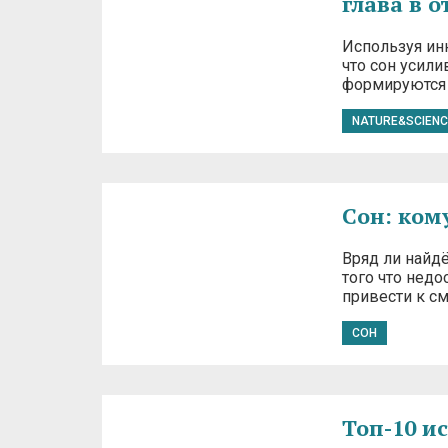
глава в 
Используя ин
что сон усил
формируются в
NATURE&SCIENC
Сон: ком
Вряд ли найд
того что недо
привести к см
СОН
Топ-10 и