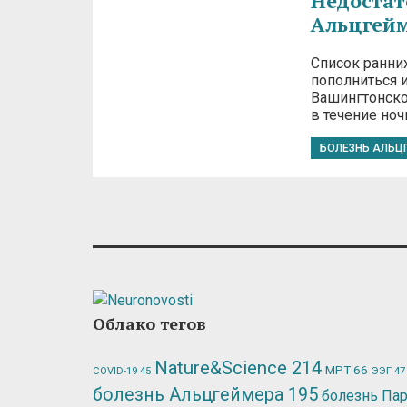
Недостат
Альцгей
Список ранни
пополниться 
Вашингтонско
в течение но
БОЛЕЗНЬ АЛЬЦ
Облако тегов
Nature&Science
214
МРТ
66
ЭЭГ
47
COVID-19
45
болезнь Альцгеймера
195
болезнь Па