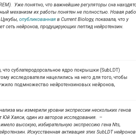
NREM). Уже понятно, что важнейшие регуляторы сна находят
очный механизм их работы понятен не полностью. Новая рабо
 Цукубы,
опубликованная
в Current Biology, показала, что у
ет сеть нейронов, продуцирующих пептид нейротензин.
и, что сублатеродорсальное ядро покрышки (SubLDT)
тому исследователи нацелились на него для того, чтобы
ружило подмножество нейротензиновых нейронов,
ализа мы измерили уровни экспрессии нескольких генов
т Юй Хаяси, один из авторов исследования. –
имело высокую, избирательную экспрессию гена Nts,
ейротензин. Искусственная активация этих SubLDT нейронов