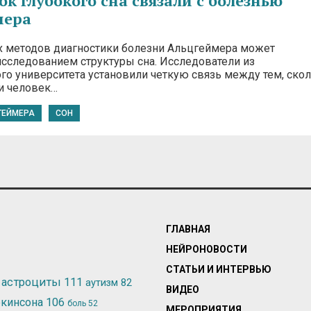
ок глубокого сна связали с болезнью
мера
х методов диагностики болезни Альцгеймера может
исследованием структуры сна. Исследователи из
го университета установили четкую связь между тем, ско
чи человек…
ГЕЙМЕРА
СОН
ГЛАВНАЯ
НЕЙРОНОВОСТИ
СТАТЬИ И ИНТЕРВЬЮ
астроциты
111
аутизм
82
ВИДЕО
ркинсона
106
боль
52
МЕРОПРИЯТИЯ