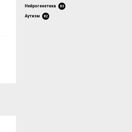
нейрогенетика
83
аутизм
82