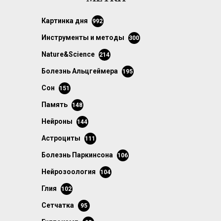
картинка дня
992
инструменты и методы
300
Nature&Science
214
болезнь Альцгеймера
195
сон
151
память
148
нейроны
144
астроциты
111
болезнь Паркинсона
106
нейрозоология
104
глия
102
сетчатка
95