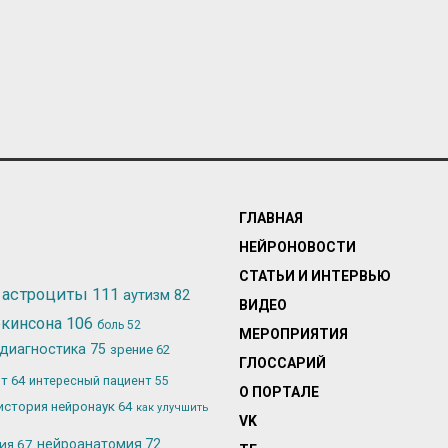
ГЛАВНАЯ
НЕЙРОНОВОСТИ
СТАТЬИ И ИНТЕРВЬЮ
астроциты
111
аутизм
82
ВИДЕО
ркинсона
106
боль
52
МЕРОПРИЯТИЯ
диагностика
75
зрение
62
ГЛОССАРИЙ
ьт
64
интересный пациент
55
О ПОРТАЛЕ
история нейронаук
64
как улучшить
VK
лия
67
нейроанатомия
72