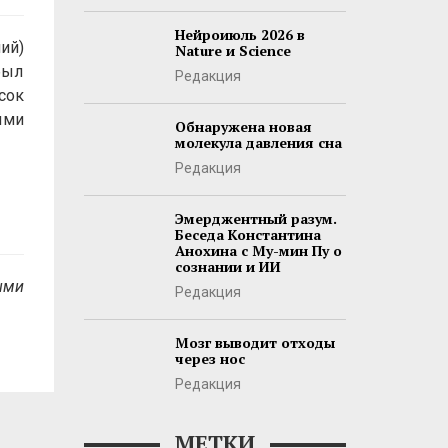
Нейроиюль 2026 в
ий)
Nature и Science
был
Редакция
сок
ыми
Обнаружена новая
молекула давления сна
Редакция
Эмерджентный разум.
Беседа Константина
Анохина с Му-мин Пу о
сознании и ИИ
ыми
Редакция
Мозг выводит отходы
через нос
Редакция
МЕТКИ