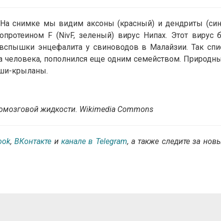
 На снимке мы видим аксоны (красный) и дендриты (син
протеином F (NivF, зеленый) вирус Нипах. Этот вирус 
вспышки энцефалита у свиноводов в Малайзии. Так спи
га человека, пополнился еще одним семейством. Природн
ыши-крыланы.
номозговой жидкости. Wikimedia Commons
ook
,
ВКонтакте
и
канале в Telegram
, а также следите за нов