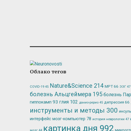
Облако тегов
Nature&Science
214
МРТ
66
ЭЭГ
47
COVID-19
45
болезнь Альцгеймера
195
болезнь Па
глия
102
гиппокамп
93
депрессия
66
данио-рерио
45
инструменты и методы
300
инсул
интерфейс мозг-компьютер
78
история неврологии
47
картинка дня
992
микрог
мозг
44