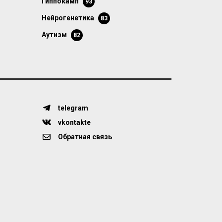
гиппокамп
93
нейрогенетика
83
аутизм
82
telegram
vkontakte
Обратная связь