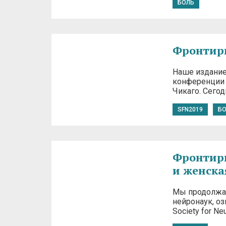
БОЛЬ
Фронтиры
Наше издание
конференции S
Чикаго. Сегод
SFN2019
Б
Фронтиры
и женска
Мы продолжаем
нейронаук, о
Society for N