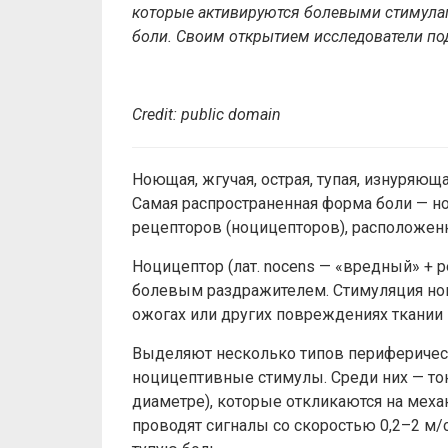
которые активируются
болевы
ми
стимула
боли. Своим открытием исследователи по
Credit: public domain
Ноющая, жгучая, острая, тупая, изнуряющ
Самая распространенная форма боли — н
рецепторов (ноцицепторов), расположенн
Ноцицептор (лат. nocens — «вредный» + 
болевым раздражителем. Стимуляция ноц
ожогах или других повреждениях ткани
Выделяют несколько типов периферичес
ноцицептивные стимулы. Среди них — то
диаметре), которые откликаются на меха
проводят сигналы со скоростью 0,2–2 м/с,