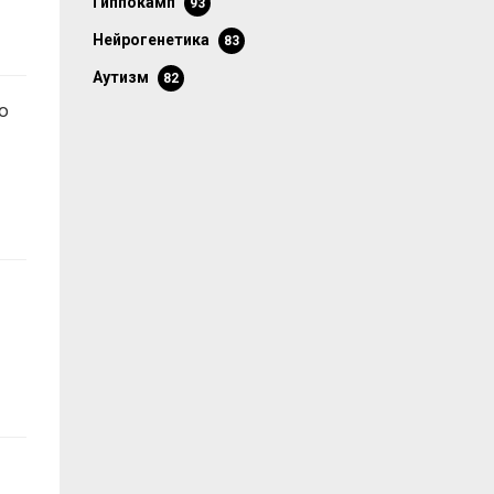
гиппокамп
93
нейрогенетика
83
аутизм
82
ю