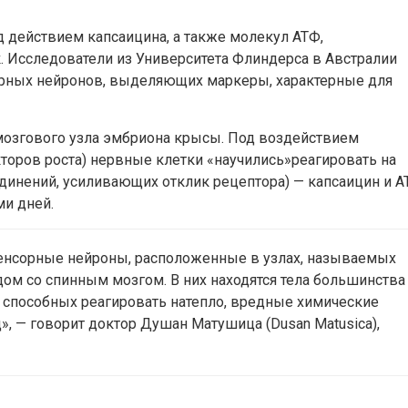
 действием капсаицина, а также молекул АТФ,
 Исследователи из Университета Флиндерса в Австралии
орных нейронов, выделяющих маркеры, характерные для
мозгового узла эмбриона крысы. Под воздействием
торов роста) нервные клетки «научились»реагировать на
динений, усиливающих отклик рецептора) — капсаицин и А
ми дней.
енсорные нейроны, расположенные в узлах, называемых
дом со спинным мозгом. В них находятся тела большинства
 способных реагировать натепло, вредные химические
д», — говорит доктор Душан Матушица (Dusan Matusica),