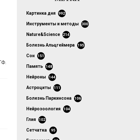
картинка дня
992
инструменты и методы
300
Nature&Science
214
болезнь Альцгеймера
195
сон
151
ТФ.
память
148
нейроны
144
астроциты
111
болезнь Паркинсона
106
нейрозоология
104
глия
102
сетчатка
95