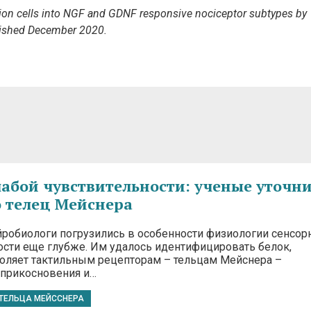
glion cells into NGF and GDNF responsive nociceptor subtypes
by
ished
December 2020
.
лабой чувствительности: ученые уточн
 телец Мейснера
робиологи погрузились в особенности физиологии сенсор
ости еще глубже. Им удалось идентифицировать белок,
оляет тактильным рецепторам – тельцам Мейснера –
 прикосновения и…
ТЕЛЬЦА МЕЙССНЕРА