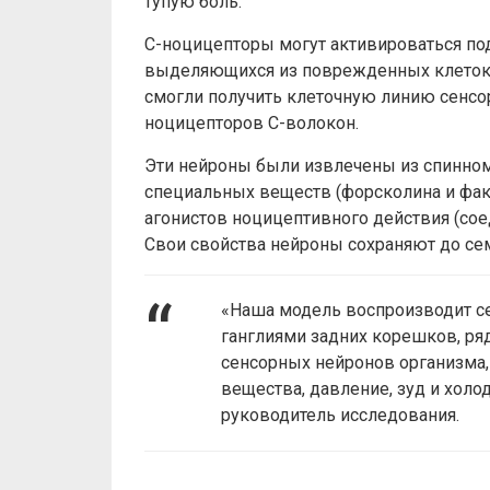
тупую боль.
С-ноцицепторы могут активироваться под
выделяющихся из поврежденных клеток.
смогли получить клеточную линию сенс
ноцицепторов С-волокон.
Эти нейроны были извлечены из спинно
специальных веществ (форсколина и фак
агонистов ноцицептивного действия (сое
Свои свойства нейроны сохраняют до се
«Наша модель воспроизводит с
ганглиями задних корешков, ря
сенсорных нейронов организма,
вещества, давление, зуд и холо
руководитель исследования.