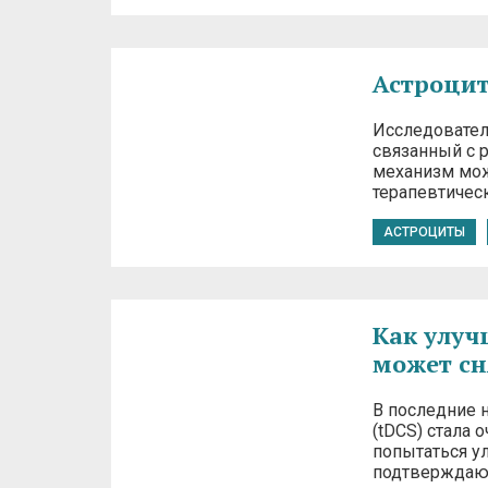
Астроцит
Исследовател
связанный с 
механизм мож
терапевтичес
АСТРОЦИТЫ
Как улуч
может сн
В последние 
(tDCS) стала 
попытаться у
подтверждаю