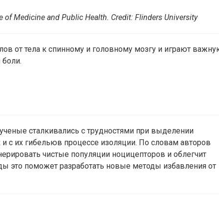
ge of Medicine and Public Health.
Credit:
Flinders University
лов от тела к спинному и головному мозгу и играют важну
 боли.
ученые сталкивались с трудностями при выделении
 и с их гибельюв процессе изоляции. По словам авторов
нерировать чистые популяции ноцицепторов и облегчит
жды это поможет разработать новые методы избавления от