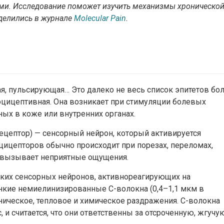
ми. Исследование поможет
изучить
механизмы
хроническо
делились в журнале
Molecular Pain
.
ая, пульсирующая… Это далеко не весь список эпитетов бол
оцицептивная. Она возникает при стимуляции болевых
ых в коже или внутренних органах.
рецептор) — сенсорный нейрон, который активируется
ицепторов обычно происходит при порезах, переломах,
и вызывает неприятные ощущения.
ких сенсорных нейронов, активнореагирующих на
нкие немиелинизированные С-волокна (0,4–1,1 мкм в
ническое, тепловое и химическое раздражения. С-волокна
 и считается, что они ответственны за отсроченную, жгучу