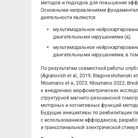
методов и подходов для повышения эффе
Основными направлениями фундаменталь
деятельности являются:
мультимодальное нейрокартировани
двигательными нарушениями (а);
мультимодальное нейрокартировани
двигательными нарушениями, в том 
По результатам совместной работы опуб
(Agranovich et al., 2019; Blagoveshchenski et a
Ntoumanis et a., 2023; Ntoumanis 2022; Bred
к внедрению морфометрических исследо
структурной магнито-резонансной томог
моторных и когнитивных функций методо
Будущие инициативы по реабилитации па
с использованием аффордансов, разрабо
и трансспинальной электрической стимул