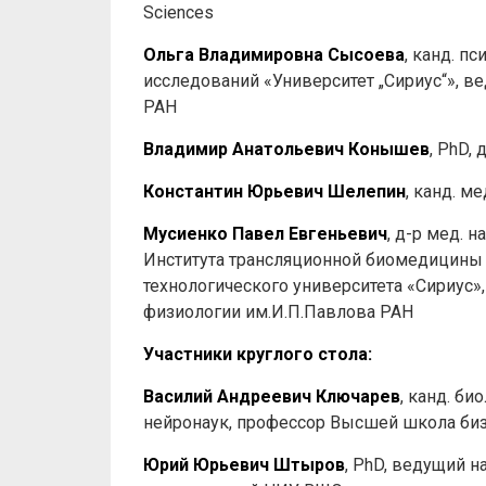
Sciences
Ольга Владимировна Сысоева
, канд. п
исследований «Университет „Сириус“», 
РАН
Владимир Анатольевич Конышев
, PhD,
Константин Юрьевич Шелепин
, канд. м
Мусиенко Павел Евгеньевич
, д-р мед. 
Института трансляционной биомедицины 
технологического университета «Сириус
физиологии им.И.П.Павлова РАН
Участники круглого стола:
Василий Андреевич Ключарев
, канд. б
нейронаук, профессор Высшей школа би
Юрий Юрьевич Штыров
, PhD, ведущий 