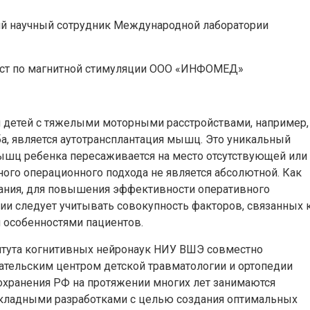
ий научный сотрудник Международной лаборатории
ист по магнитной стимуляции ООО «ИНФОМЕД»
 детей с тяжелыми моторными расстройствами, например,
, является аутотрансплантация мышц. Это уникальный
мышц ребенка пересаживается на место отсутствующей или
ого операционного подхода не является абсолютной. Как
ния, для повышения эффективности оперативного
и следует учитывать совокупность факторов, связанных 
 особенностями пациентов.
тута когнитивных нейронаук НИУ ВШЭ совместно
тельским центром детской травматологии и ортопедии
охранения РФ на протяжении многих лет занимаются
икладными разработками с целью создания оптимальных