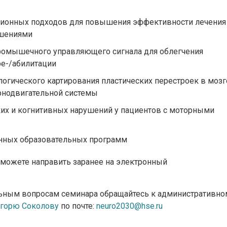
ционных подходов для повышения эффективности лечения
ушениями
йромышечного управляющего сигнала для облегчения
ре-/абилитации
огического картирования пластических перестроек в мозг
рнодвигательной системы
их и когнитивных нарушений у пациентов с моторными
онных образовательных программ
можете направить заранее на электронный
ьным вопросам семинара обращайтесь к административно
горю Соколову
по почте:
neuro2030@hse.ru