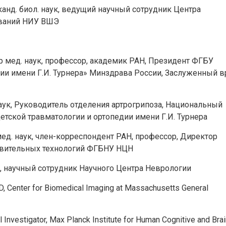
 канд. биол. наук, ведущий научный сотрудник Центра
ований НИУ ВШЭ
-р мед. наук, профессор, академик РАН, Президент ФГБУ
ии имени Г.И. Турнера» Минздрава России, Заслуженный в
 наук, Руководитель отделения артрогрипоза, Национальный
тской травматологии и ортопедии имени Г.И. Турнера
 мед. наук, член-корреспондент РАН, профессор, Директор
овительных технологий ФГБНУ НЦН
ук, научный сотрудник Научного Центра Неврологии
, Center for Biomedical Imaging at Massachusetts General
al Investigator, Max Planck Institute for Human Cognitive and Bra