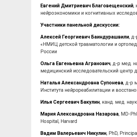
Евгений Дмитриевич Благовещенский
,
нейроэкономики и когнитивных исслед
Участники панельной дискуссии:
Алексей Георгиевич Баиндурашвили
, д
«НМИЦ детской травматологии и ортопед
России
Ольга Евгеньевна Агранович
, д-р мед.
медицинский исследовательский центр де
Наталья Александровна Супонева
, д-р
Института нейрореабилитации и восстан
Илья Cергеевич Бакулин
, канд. мед. на
Мария Александровна Назарова
, MD-PhD
Hospital, Harvard
Вадим Валерьевич Никулин
, PhD, Princip