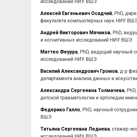
исследований НИУ ВШЭ
Алексей Евгеньевич Осадчий
, PhD, ди
факультета компьютерных наук НИУ ВШ
Андрей Викторович Мячиков
, PhD, вед
и когнитивных исследований НИУ ВШЭ
Маттео Феурра
, PhD, ведущий научный 
исследований НИУ ВШЭ
Василий Александрович Громов
, д-р фи
департамента анализа данных и искусст
Александра Сергеевна Толмачева
, Ph
детской травматологии и ортопедии имени
Федерико Галло
, PhD, научный сотрудн
ВШЭ
Татьяна Сергеевна Леднева
, стажер-и
исследований НИУ ВШЭ