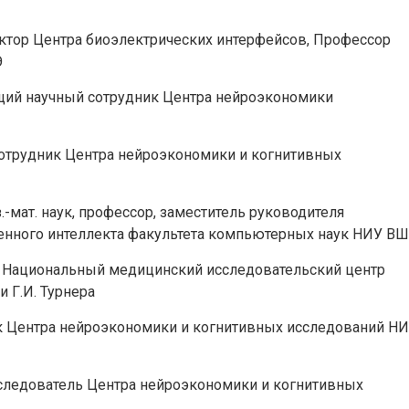
ректор Центра биоэлектрических интерфейсов, Профессор
Э
ущий научный сотрудник Центра нейроэкономики
сотрудник Центра нейроэкономики и когнитивных
з.-мат. наук, профессор, заместитель руководителя
венного интеллекта факультета компьютерных наук НИУ В
D, Национальный медицинский исследовательский центр
 Г.И. Турнера
ик Центра нейроэкономики и когнитивных исследований Н
сследователь Центра нейроэкономики и когнитивных