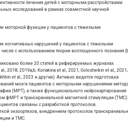
ктивности лечения детей с моторными расстройствами.
ных исследований в рамках совместной научной
е моторной функции у пациентов с тяжелыми
е когнитивных нарушений у пациентов с тяжелыми
числе с использованием теории воплощенного познания (b
ликовано более 20 статей в реферируемых журналах
l., 2018; 2019a,b; Koriakina et al., 2021; Golosheikin et al., 2021;
ikhhin et al., 2023 и другие). Активно ведется подготовка
ваний мозга пациентов с моторными нарушениями метод
рафии (МРТ), а также функционального нейрокартирования
м фМРТ и транскраниальной магнитной стимуляции (ТМС).
циентов связаны с разработкой протоколов
ткой экзоортезов, внедрением протоколов транскраниаль
яции и ТМС.