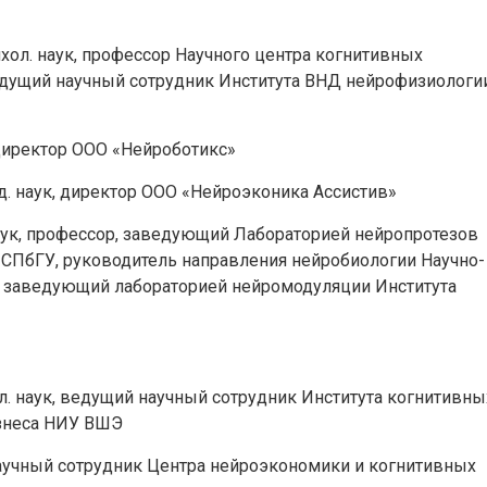
сихол. наук, профессор Научного центра когнитивных
ведущий научный сотрудник Института ВНД нейрофизиологи
 директор ООО «Нейроботикс»
ед. наук, директор ООО «Нейроэконика Ассистив»
наук, профессор, заведующий Лабораторией нейропротезов
СПбГУ, руководитель направления нейробиологии Научно-
», заведующий лабораторией нейромодуляции Института
иол. наук, ведущий научный сотрудник Института когнитивны
знеса НИУ ВШЭ
научный сотрудник Центра нейроэкономики и когнитивных