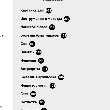
картинка дня
992
инструменты и методы
300
Nature&Science
214
рач
болезнь Альцгеймера
195
сон
151
память
148
нейроны
144
астроциты
111
болезнь Паркинсона
106
нейрозоология
104
глия
102
сетчатка
95
in