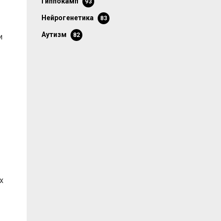
гиппокамп
93
нейрогенетика
83
аутизм
82
и
х