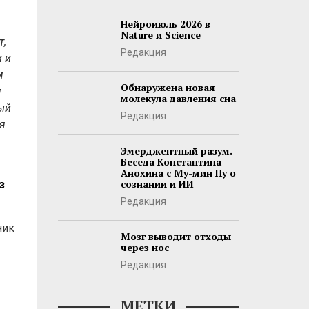
Нейроиюль 2026 в
Nature и Science
т,
Редакция
 и
м
Обнаружена новая
м
молекула давления сна
ный
Редакция
ся
Эмерджентный разум.
Беседа Константина
Анохина с Му-мин Пу о
сознании и ИИ
з
Редакция
ник
Мозг выводит отходы
через нос
Редакция
МЕТКИ