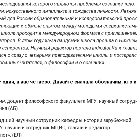
исследований которого являются проблемы сознание-тело,
и, искусственного интеллекта и тождества личности. Летняя
й для России образовательный и исследовательский проек
уникации и обмена опытом между молодыми специалистами
а школа проходит в международном формате с приглашение
кторов. В этом году из-за пандемии школа прошла в Нижне
аспирантов. Научный редактор портала Indicator.Ru и глав
ился с сразу с четырьмя преподавателями школы и постарал
ованных читателях, о философии и о сознании.
 один, а вас четверо. Давайте сначала обозначим, кто и
ин
, доцент философского факультета МГУ, научный сотруд
ия (АБ).
младший научный сотрудник кафедры истории зарубежной
У, научный сотрудник МЦИС, главный редактор
от». (ЕЛ)