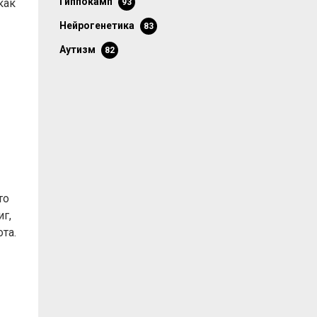
гиппокамп
как
93
нейрогенетика
83
аутизм
82
то
иг,
та.