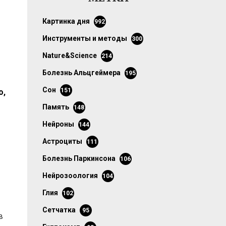
картинка дня
992
инструменты и методы
300
Nature&Science
214
болезнь Альцгеймера
195
сон
151
о,
память
148
нейроны
144
астроциты
111
болезнь Паркинсона
106
нейрозоология
104
глия
102
сетчатка
95
в