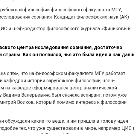
арубежной философии философского факультета МГУ,
сследования сознания. Кандидат философских наук (АК)
МЦИС и шеф-редактор философского журнала «Финиковый
вского центра исследования сознания, достаточно
страны. Как он появился, чья это была идея и как давн
на с тем, что на философском факультете МГУ работает
 кафедрой истории зарубежной философии, член-
ом на кафедре сформировался центр аналитической
 у Вадима Валерьевича был сначала аспирант, потом уже
 Дмитрий Волков, который помимо интереса к философии
ни обсуждали какие-то вещи, и им пришла в голову идея
аподобие тех, что уже существовали в мире, например ЦИС 