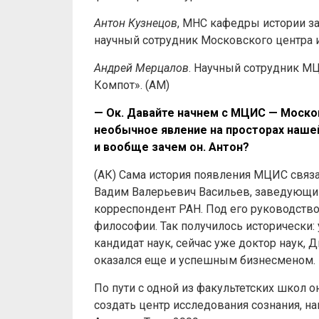
Антон Кузнецов
, МНС кафедры истории з
научный сотрудник Московского центра и
Андрей Мерцалов
. Научный сотрудник 
Компот». (АМ)
— Ок. Давайте начнем с МЦИС — Моско
необычное явление на просторах нашей 
и вообще зачем он. Антон?
(АК) Сама история появления МЦИС связа
Вадим Валерьевич Васильев, заведующий
корреспондент РАН. Под его руководств
философии. Так получилось исторически:
кандидат наук, сейчас уже доктор наук,
оказался еще и успешным бизнесменом.
По пути с одной из факультетских школ о
создать центр исследования сознания, н