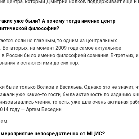
тория центра, который Дмитрий Волков поддерживает еще и 
такие уже были? А почему тогда именно центр
алитической философии?
ается, если не главным, то одним из центральных
 Во-вторых, на момент 2009 года самое актуальное
в России было именно философией сознания. В-третьих, и
нания и остаются ими до сих пор.
ки были только Волков и Васильев. Однако это не значит, ч
езжали уже какие-то гости, была активность по изданию кн
изовывались чтения, то есть, уже шла очень активная рабо
2014 году — Артем Беседин.
еем.
о мероприятие непосредственно от МЦИС?