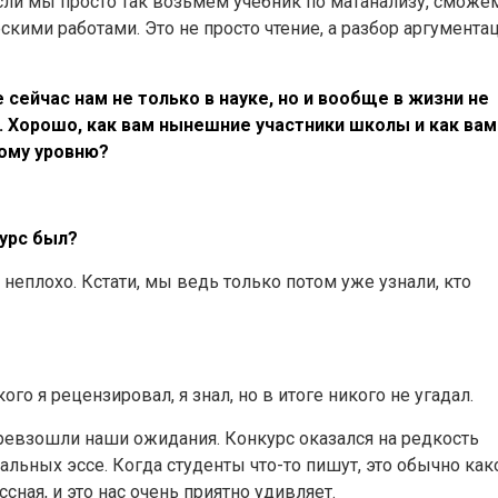
Если мы просто так возьмем учебник по матанализу, сможе
скими работами. Это не просто чтение, а разбор аргументац
 сейчас нам не только в науке, но и вообще в жизни не
 Хорошо, как вам нынешние участники школы и как вам
ому уровню?
урс был?
 неплохо. Кстати, мы ведь только потом уже узнали, кто
, кого я рецензировал, я знал, но в итоге никого не угадал.
превзошли наши ожидания. Конкурс оказался на редкость
льных эссе. Когда студенты что-то пишут, это обычно как
ссная, и это нас очень приятно удивляет.