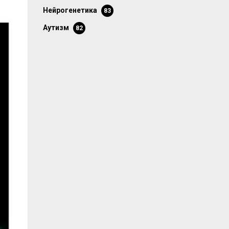
нейрогенетика
83
аутизм
82