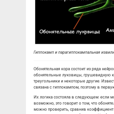
Гиппокамп и парагиппокампальная извил
Обонятельная кора состоит из ряда нейро
обонятельные луковицы, грушевидную кор
треугольники и некоторые другие. Извест
связана с гиппокампом, поэтому в перву
Их логика состояла в следующем: если м
возможно, это говорит о том, что обонят
можно проверить, сравнив коэффициенты