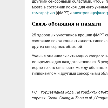
другими сенсорными областями. Чтобы п
мозга в состоянии покоя, для чего учен
томографию
(фМРТ)и
электроэнцефало
Связь обоняния и памяти
25 здоровых участников прошли фМРТ ск
состоянии покоя коннективность гиппок
других сенсорных областей.
Ученые оценивали активацию каждого во
во времени для каждого человека. В резу
верно то, что связность между обонятел
гиппокампом и другими сенсорными обл
PC –
грушевидная кора. На графиках отче
случаях.
Credit:
Guangyu Zhou et al. / Progre