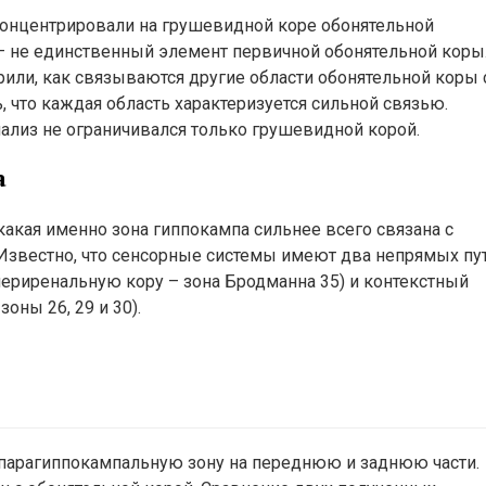
сконцентрировали на грушевидной коре обонятельной
 – не единственный элемент первичной обонятельной коры
рили, как связываются другие области обонятельной коры 
, что каждая область характеризуется сильной связью.
ализ не ограничивался только грушевидной корой.
а
акая именно зона гиппокампа сильнее всего связана с
. Известно, что сенсорные системы имеют два непрямых пу
периренальную кору – зона Бродманна 35) и контекстный
оны 26, 29 и 30).
 парагиппокампальную зону на переднюю и заднюю части.