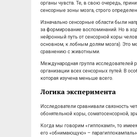
органы чувств. Те, в свою очередь, при
сенсорные зоны мозга, строго определе
Изначально сенсорные области были на
за формирование воспоминаний. Но в хо
нейронный путь от сенсорной коры челов
основном, к лобным долям мозга). Это м
сравнению с животными.
Международная группа исследователей р
организации всех сенсорных путей. В осо
которая изучена меньше всего.
Логика эксперимента
Исследователи сравнивали связность чет
обонятельной коры, соматосенсорной, зри
Когда мы говорим «гиппокамп», то имеем
его «обнимающую» – парагиппокампальну