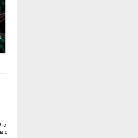
Это
а с