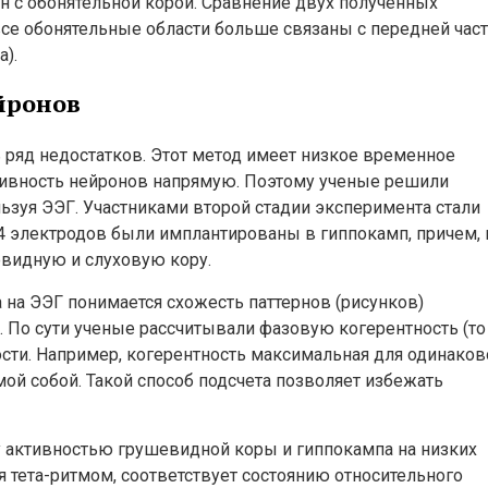
н с обонятельной корой. Сравнение двух полученных
все обонятельные области больше связаны с передней час
).
йронов
 ряд недостатков. Этот метод имеет низкое временное
тивность нейронов напрямую. Поэтому ученые решили
ьзуя ЭЭГ. Участниками второй стадии эксперимента стали
14 электродов были имплантированы в гиппокамп, причем, 
евидную и слуховую кору.
 на ЭЭГ понимается схожесть паттернов (рисунков)
х. По сути ученые рассчитывали фазовую когерентность (то
ости. Например, когерентность максимальная для одинаков
мой собой. Такой способ подсчета позволяет избежать
 активностью грушевидной коры и гиппокампа на низких
мая тета-ритмом, соответствует состоянию относительного