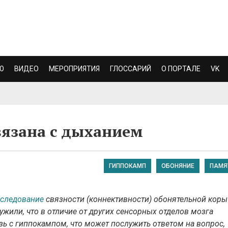
Ю
ВИДЕО
МЕРОПРИЯТИЯ
ГЛОССАРИЙ
О ПОРТАЛЕ
VK
вязана с дыханием
ГИППОКАМП
ОБОНЯНИЕ
ПАМЯ
сследование
связности (коннективности) обонятельной коры
ужили, что в отличие от других сенсорных отделов мозга
ь с гиппокампом, что может послужить ответом на вопрос,