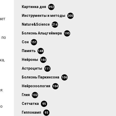
картинка дня
992
инструменты и методы
300
ает
Nature&Science
214
болезнь Альцгеймера
195
 по
сон
151
память
148
ка,
нейроны
144
астроциты
111
болезнь Паркинсона
106
нейрозоология
104
я:
глия
102
сетчатка
95
но
гиппокамп
93