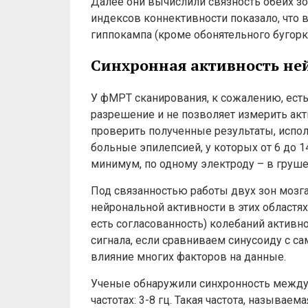
Далее они вычислили связность обеих зо
индексов коннективности показало, что 
гиппокампа (кроме обонятельного бугорка
Синхронная активность не
У фМРТ сканирования, к сожалению, есть
разрешение и не позволяет измерить ак
проверить полученные результаты, испол
больные эпилепсией, у которых от 6 до 
минимум, по одному электроду – в груш
Под связанностью работы двух зон мозга
нейрональной активности в этих областя
есть согласованность) колебаний активн
сигнала, если сравниваем синусоиду с са
влияние многих факторов на данные.
Ученые обнаружили синхронность между
частотах: 3-8 гц. Такая частота, называе