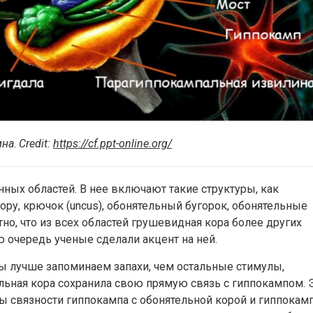
ина
.
Credit
:
https://cf.ppt-online.org/
нных областей. В нее включают такие структуры, как
у, крючок (uncus), обонятельный бугорок, обонятельные
но, что из всех областей грушевидная кора более других
ю очередь ученые сделали акцент на ней.
ы лучше запоминаем запахи, чем остальные стимулы,
ельная кора сохранила свою прямую связь с гиппокампом. 
 связности гиппокампа с обонятельной корой и гиппокамп