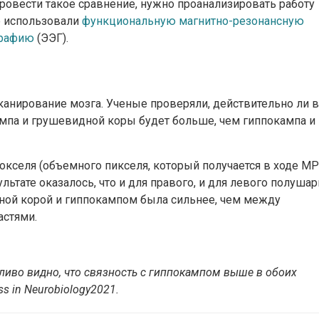
ровести такое сравнение, нужно проанализировать работу
ые использовали
функциональную магнитно-резонансную
графию
(ЭЭГ).
анирование мозга. Ученые проверяли, действительно ли в
ампа и грушевидной коры будет больше, чем гиппокампа и
кселя (объемного пикселя, который получается в ходе МР
льтате оказалось, что и для правого, и для левого полушар
ьной корой и гиппокампом была сильнее, чем между
астями.
тливо видно, что связность с гиппокампом выше в обоих
ss in Neurobiology
2021.