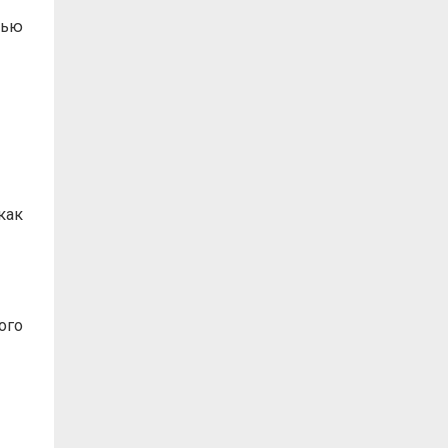
тью
как
ого