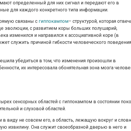
нимают определенный для них сигнал и передают его в
нные для каждого конкретного типа информации.
прямую связаны с
гиппокампом
– структурой, которая отвеч
де эволюции, с развитием коры больших полушарий,
ека изменился и направился к ассоциативной коре (в
ожет служить причиной гибкости человеческого поведения
ешила убедиться в том, что изменения произошли в
бенности, их интересовала обонятельная зона мозга челове
ырех сенсорных областей с гиппокампом в состоянии поко
тельной и слуховой областей.
 в виду не совсем его, а область, лежащую вокруг и слов
ю извилину. Она служит своеобразной дверью в него и