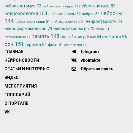
нейрогенетика
83
нейроанатомия
72
нейровизуализация
41
нейроны
нейрозоология
104
нейромолекулы
52
нейрон
53
144
нейростарости
79
нейроразвитие
64
нейроперсоналии
51
нейрофармакология
79
нейрофизиология
72
обзоры
41
память
148
сетчатка
95
российские учёные
64
оптогенетика
47
сон
151
терапия
81
фмрт
61
эпилепсия
45
ГЛАВНАЯ
telegram
НЕЙРОНОВОСТИ
vkontakte
СТАТЬИ И ИНТЕРВЬЮ
Обратная связь
ВИДЕО
МЕРОПРИЯТИЯ
ГЛОССАРИЙ
О ПОРТАЛЕ
VK
ТГ