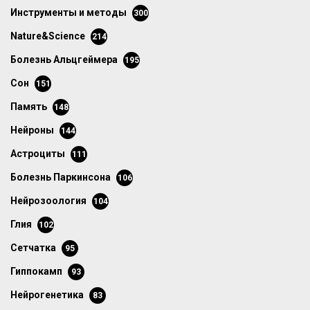
инструменты и методы
300
Nature&Science
214
болезнь Альцгеймера
195
сон
151
память
148
нейроны
144
астроциты
111
болезнь Паркинсона
106
нейрозоология
104
глия
102
сетчатка
95
гиппокамп
93
нейрогенетика
83