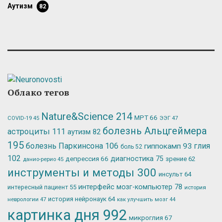
аутизм
82
Облако тегов
Nature&Science
214
МРТ
66
ЭЭГ
47
COVID-19
45
болезнь Альцгеймера
астроциты
111
аутизм
82
195
болезнь Паркинсона
106
глия
гиппокамп
93
боль
52
102
депрессия
66
диагностика
75
зрение
62
данио-рерио
45
инструменты и методы
300
инсульт
64
интерфейс мозг-компьютер
78
интересный пациент
55
история
история нейронаук
64
неврологии
47
как улучшить мозг
44
картинка дня
992
микроглия
67