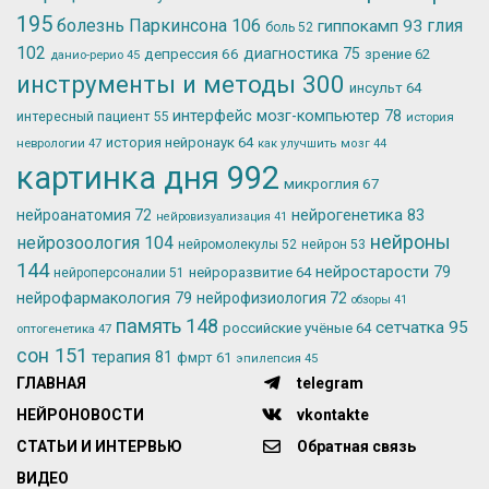
195
болезнь Паркинсона
106
глия
гиппокамп
93
боль
52
102
депрессия
66
диагностика
75
зрение
62
данио-рерио
45
инструменты и методы
300
инсульт
64
интерфейс мозг-компьютер
78
интересный пациент
55
история
история нейронаук
64
неврологии
47
как улучшить мозг
44
картинка дня
992
микроглия
67
нейрогенетика
83
нейроанатомия
72
нейровизуализация
41
нейроны
нейрозоология
104
нейромолекулы
52
нейрон
53
144
нейростарости
79
нейроразвитие
64
нейроперсоналии
51
нейрофармакология
79
нейрофизиология
72
обзоры
41
память
148
сетчатка
95
российские учёные
64
оптогенетика
47
сон
151
терапия
81
фмрт
61
эпилепсия
45
ГЛАВНАЯ
telegram
НЕЙРОНОВОСТИ
vkontakte
СТАТЬИ И ИНТЕРВЬЮ
Обратная связь
ВИДЕО