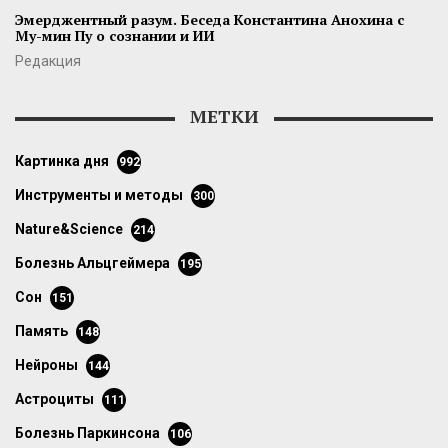
Эмерджентный разум. Беседа Константина Анохина с
Му-мин Пу о сознании и ИИ
Редакция
МЕТКИ
картинка дня
992
инструменты и методы
300
Nature&Science
214
болезнь Альцгеймера
195
сон
151
память
148
нейроны
144
астроциты
111
болезнь Паркинсона
106