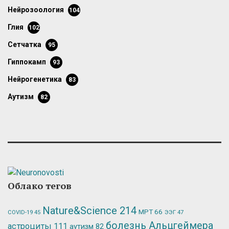
нейрозоология
104
глия
102
сетчатка
95
гиппокамп
93
нейрогенетика
83
аутизм
82
Облако тегов
Nature&Science
214
МРТ
66
ЭЭГ
47
COVID-19
45
болезнь Альцгеймера
астроциты
111
аутизм
82