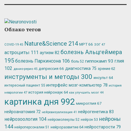
Облако тегов
Nature&Science
214
МРТ
66
ЭЭГ
47
COVID-19
45
болезнь Альцгеймера
астроциты
111
аутизм
82
195
болезнь Паркинсона
106
глия
гиппокамп
93
боль
52
102
депрессия
66
диагностика
75
зрение
62
данио-рерио
45
инструменты и методы
300
инсульт
64
интерфейс мозг-компьютер
78
интересный пациент
55
история
история нейронаук
64
неврологии
47
как улучшить мозг
44
картинка дня
992
микроглия
67
нейрогенетика
83
нейроанатомия
72
нейровизуализация
41
нейроны
нейрозоология
104
нейромолекулы
52
нейрон
53
144
нейростарости
79
нейроразвитие
64
нейроперсоналии
51