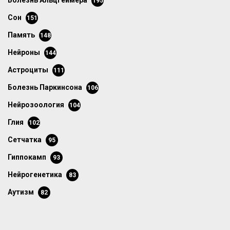
болезнь Альцгеймера
195
сон
151
память
148
нейроны
144
астроциты
111
болезнь Паркинсона
106
нейрозоология
104
глия
102
сетчатка
95
гиппокамп
93
нейрогенетика
83
аутизм
82