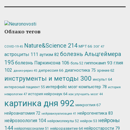
Облако тегов
Nature&Science
214
МРТ
66
ЭЭГ
47
COVID-19
45
болезнь Альцгеймера
астроциты
111
аутизм
82
195
болезнь Паркинсона
106
глия
гиппокамп
93
боль
52
102
депрессия
66
диагностика
75
зрение
62
данио-рерио
45
инструменты и методы
300
инсульт
64
интерфейс мозг-компьютер
78
интересный пациент
55
история
история нейронаук
64
неврологии
47
как улучшить мозг
44
картинка дня
992
микроглия
67
нейрогенетика
83
нейроанатомия
72
нейровизуализация
41
нейроны
нейрозоология
104
нейромолекулы
52
нейрон
53
144
нейростарости
79
нейроразвитие
64
нейроперсоналии
51