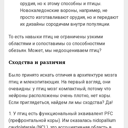
орудия, но к этому способны и птицы.
Новокаледонские вороны, например, не
просто изготавливают орудия, но и передают
их дизайны сородичам внутри популяции.
То есть навыки птиц не ограничены узкими
областями и сопоставимы со способностями
обезьян. Может, мы недооцениваем птиц?
Сходства и различия
Было принято искать отличия в архитектуре мозга
птиц и млекопитающих. На первый взгляд, они
очевидны: у птиц мозг компактный, потому что
нейроны расположены очень плотно, нет коры.
Если приглядеться, найдем ли мы сходства? Да!
1. У птиц есть функциональный эквивалент PFC
(префронтальной коры). Им оказалась nidopallium
caudolaterale (NCL), это ассоциативная область в