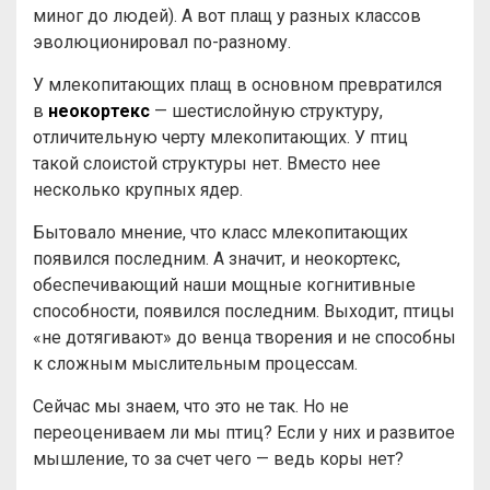
миног до людей). А вот плащ у разных классов
эволюционировал по-разному.
У млекопитающих плащ в основном превратился
в
неокортекс
— шестислойную структуру,
отличительную черту млекопитающих. У птиц
такой слоистой структуры нет. Вместо нее
несколько крупных ядер.
Бытовало мнение, что класс млекопитающих
появился последним. А значит, и неокортекс,
обеспечивающий наши мощные когнитивные
способности, появился последним. Выходит, птицы
«не дотягивают» до венца творения и не способны
к сложным мыслительным процессам.
Сейчас мы знаем, что это не так. Но не
переоцениваем ли мы птиц? Если у них и развитое
мышление, то за счет чего — ведь коры нет?