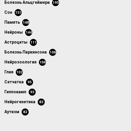
болезнь Альцгеймера
195
сон
151
память
148
нейроны
144
астроциты
111
болезнь Паркинсона
106
нейрозоология
104
глия
102
сетчатка
95
гиппокамп
93
нейрогенетика
83
аутизм
82