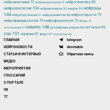
нейрогенетика
83
нейроанатомия
72
нейровизуализация
41
нейроны
нейрозоология
104
нейромолекулы
52
нейрон
53
144
нейростарости
79
нейроразвитие
64
нейроперсоналии
51
нейрофармакология
79
нейрофизиология
72
обзоры
41
память
148
сетчатка
95
российские учёные
64
оптогенетика
47
сон
151
терапия
81
фмрт
61
эпилепсия
45
ГЛАВНАЯ
telegram
НЕЙРОНОВОСТИ
vkontakte
СТАТЬИ И ИНТЕРВЬЮ
Обратная связь
ВИДЕО
МЕРОПРИЯТИЯ
ГЛОССАРИЙ
О ПОРТАЛЕ
VK
ТГ