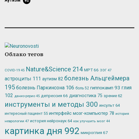
аутизм
82
Облако тегов
Nature&Science
214
МРТ
66
ЭЭГ
47
COVID-19
45
болезнь Альцгеймера
астроциты
111
аутизм
82
195
болезнь Паркинсона
106
глия
гиппокамп
93
боль
52
102
депрессия
66
диагностика
75
зрение
62
данио-рерио
45
инструменты и методы
300
инсульт
64
интерфейс мозг-компьютер
78
интересный пациент
55
история
история нейронаук
64
неврологии
47
как улучшить мозг
44
картинка дня
992
микроглия
67