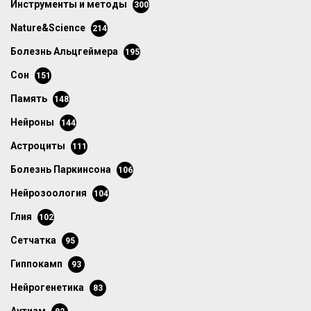
инструменты и методы
300
Nature&Science
214
болезнь Альцгеймера
195
сон
151
память
148
нейроны
144
астроциты
111
болезнь Паркинсона
106
нейрозоология
104
глия
102
сетчатка
95
гиппокамп
93
нейрогенетика
83