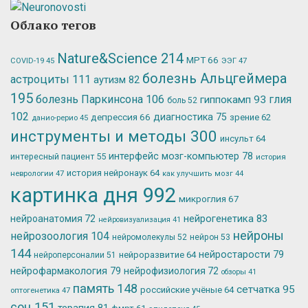
Облако тегов
Nature&Science
214
МРТ
66
ЭЭГ
47
COVID-19
45
болезнь Альцгеймера
астроциты
111
аутизм
82
195
болезнь Паркинсона
106
глия
гиппокамп
93
боль
52
102
депрессия
66
диагностика
75
зрение
62
данио-рерио
45
инструменты и методы
300
инсульт
64
интерфейс мозг-компьютер
78
интересный пациент
55
история
история нейронаук
64
неврологии
47
как улучшить мозг
44
картинка дня
992
микроглия
67
нейрогенетика
83
нейроанатомия
72
нейровизуализация
41
нейроны
нейрозоология
104
нейромолекулы
52
нейрон
53
144
нейростарости
79
нейроразвитие
64
нейроперсоналии
51
нейрофармакология
79
нейрофизиология
72
обзоры
41
память
148
сетчатка
95
российские учёные
64
оптогенетика
47
сон
151
терапия
81