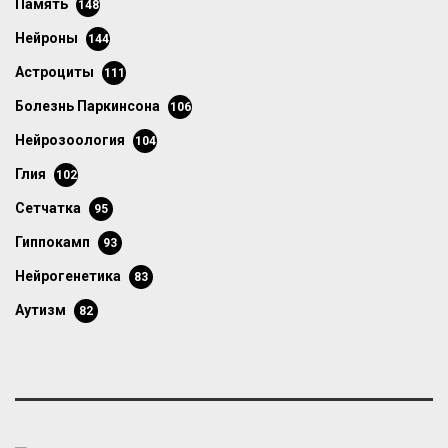
память
148
нейроны
144
астроциты
111
болезнь Паркинсона
106
нейрозоология
104
глия
102
сетчатка
95
гиппокамп
93
нейрогенетика
83
аутизм
82