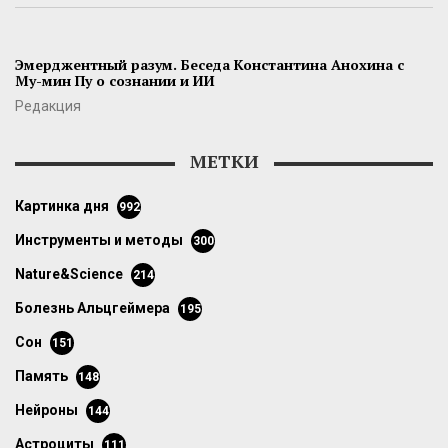
Эмерджентный разум. Беседа Константина Анохина с
Му-мин Пу о сознании и ИИ
Редакция
МЕТКИ
картинка дня
992
инструменты и методы
300
Nature&Science
214
болезнь Альцгеймера
195
сон
151
память
148
нейроны
144
астроциты
111