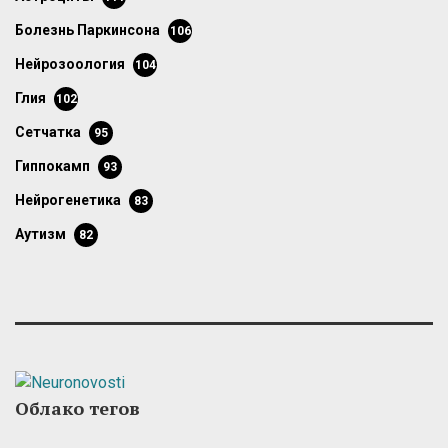
болезнь Паркинсона
106
нейрозоология
104
глия
102
сетчатка
95
гиппокамп
93
нейрогенетика
83
аутизм
82
Облако тегов