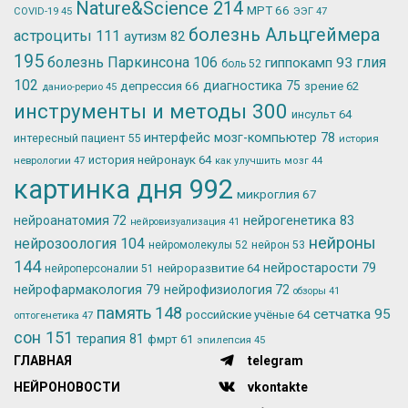
Nature&Science
214
МРТ
66
ЭЭГ
47
COVID-19
45
болезнь Альцгеймера
астроциты
111
аутизм
82
195
болезнь Паркинсона
106
глия
гиппокамп
93
боль
52
102
депрессия
66
диагностика
75
зрение
62
данио-рерио
45
инструменты и методы
300
инсульт
64
интерфейс мозг-компьютер
78
интересный пациент
55
история
история нейронаук
64
неврологии
47
как улучшить мозг
44
картинка дня
992
микроглия
67
нейрогенетика
83
нейроанатомия
72
нейровизуализация
41
нейроны
нейрозоология
104
нейромолекулы
52
нейрон
53
144
нейростарости
79
нейроразвитие
64
нейроперсоналии
51
нейрофармакология
79
нейрофизиология
72
обзоры
41
память
148
сетчатка
95
российские учёные
64
оптогенетика
47
сон
151
терапия
81
фмрт
61
эпилепсия
45
ГЛАВНАЯ
telegram
НЕЙРОНОВОСТИ
vkontakte