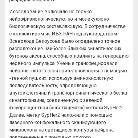
Исследование включало не только
нейрофизиологическую, но и молекулярно-
биологическую составляющую. В сотрудничестве
с коллективом из ИБХ РАН под руководством
Всеволода Белоусова было определено точное
расположение наиболее близких синаптических
бутонов аксона, способных повлиять на генерацию
нервного импульса. Ученые трансфецировали
нейроны пятого слоя зрительной коры с помощью
«генной пушки», используя аминокислотную
последовательность, определяющую
внутриклеточный транспорт синаптического белка
синаптофизина, соединенную с зеленой
флуоресцентной («светящейся») меткой SypHer2.
Далее, метку SypHer2 наложили с помощью
лазерного конфокального сканирующего
микроскопа на светящиеся контуры нейрона,
подсвеченные с помощью другого