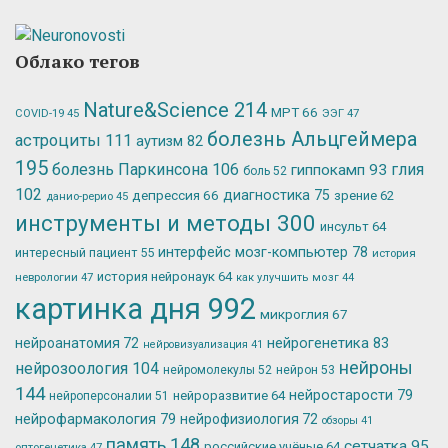
Облако тегов
Nature&Science
214
МРТ
66
ЭЭГ
47
COVID-19
45
болезнь Альцгеймера
астроциты
111
аутизм
82
195
болезнь Паркинсона
106
глия
гиппокамп
93
боль
52
102
депрессия
66
диагностика
75
зрение
62
данио-рерио
45
инструменты и методы
300
инсульт
64
интерфейс мозг-компьютер
78
интересный пациент
55
история
история нейронаук
64
неврологии
47
как улучшить мозг
44
картинка дня
992
микроглия
67
нейрогенетика
83
нейроанатомия
72
нейровизуализация
41
нейроны
нейрозоология
104
нейромолекулы
52
нейрон
53
144
нейростарости
79
нейроразвитие
64
нейроперсоналии
51
нейрофармакология
79
нейрофизиология
72
обзоры
41
память
148
сетчатка
95
российские учёные
64
оптогенетика
47