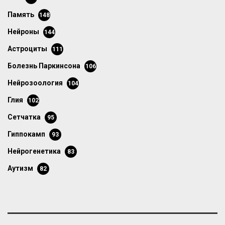
память
148
нейроны
144
астроциты
111
болезнь Паркинсона
106
нейрозоология
104
глия
102
сетчатка
95
гиппокамп
93
нейрогенетика
83
аутизм
82