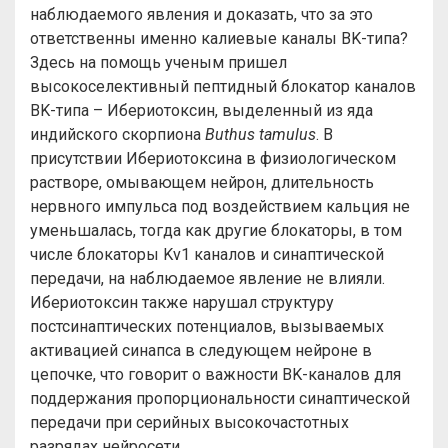
наблюдаемого явления и доказать, что за это
ответственны именно калиевые каналы BK-типа?
Здесь на помощь ученым пришел
высокоселективный пептидный блокатор каналов
BK-типа – Ибериотоксин, выделенный из яда
индийского скорпиона
Buthus tamulus
. В
присутствии Ибериотоксина в физиологическом
растворе, омывающем нейрон, длительность
нервного импульса под воздействием кальция не
уменьшалась, тогда как другие блокаторы, в том
числе блокаторы Kv1 каналов и синаптической
передачи, на наблюдаемое явление не влияли.
Ибериотоксин также нарушал структуру
постсинаптических потенциалов, вызываемых
активацией синапса в следующем нейроне в
цепочке, что говорит о важности BK-каналов для
поддержания пропорциональности синаптической
передачи при серийных высокочастотных
разрядах нейросети.