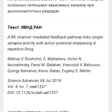
основных потенциал-зависимых каналов при
высокочастотных разрядах.
Текст: ИВНД РАН
A BK channel–mediated feedback pathway links single-
synapse activity with action potential sharpening in
repetitive firing
Matvey V. Roshchin, E. Matlashov, Victor N.
Ierusalimsky, Pavel M. Balaban, Vsevolod V. Belousov,
György Kemenes, Kevin Staras, Evgeny S. Nikitin
Science Advances 04 Jul 2018:
Vol. 4, no. 7, eaat1357
DOI: 10.1126/sciadv.aat1357