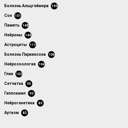
болезнь Альцгеймера
195
сон
151
память
148
нейроны
144
астроциты
111
болезнь Паркинсона
106
нейрозоология
104
глия
102
сетчатка
95
гиппокамп
93
нейрогенетика
83
аутизм
82