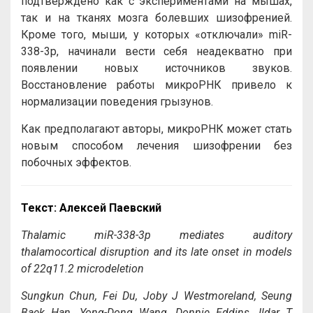
подтверждено как с экспериментами на мышах,
так и на тканях мозга болевших шизофренией.
Кроме того, мыши, у которых «отключали» miR-
338-3p, начинали вести себя неадекватно при
появлении новых источников звуков.
Восстановление работы микроРНК привело к
нормализации поведения грызунов.
Как предполагают авторы, микроРНК может стать
новым способом лечения шизофрении без
побочных эффектов.
Текст: Алексей Паевский
Thalamic miR-338-3p mediates auditory
thalamocortical disruption and its late onset in models
of 22q11.2 microdeletion
Sungkun Chun, Fei Du, Joby J Westmoreland, Seung
Baek Han, Yong-Dong Wang, Donnie Eddins, Ildar T