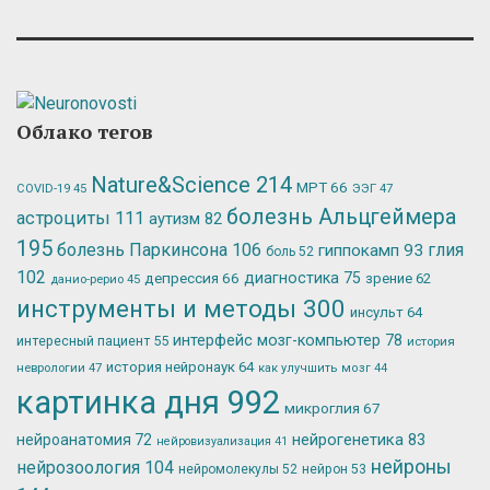
Облако тегов
Nature&Science
214
МРТ
66
ЭЭГ
47
COVID-19
45
болезнь Альцгеймера
астроциты
111
аутизм
82
195
болезнь Паркинсона
106
глия
гиппокамп
93
боль
52
102
депрессия
66
диагностика
75
зрение
62
данио-рерио
45
инструменты и методы
300
инсульт
64
интерфейс мозг-компьютер
78
интересный пациент
55
история
история нейронаук
64
неврологии
47
как улучшить мозг
44
картинка дня
992
микроглия
67
нейрогенетика
83
нейроанатомия
72
нейровизуализация
41
нейроны
нейрозоология
104
нейромолекулы
52
нейрон
53