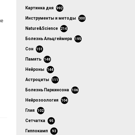
картинка дня
992
инструменты и методы
300
ие
Nature&Science
214
болезнь Альцгеймера
195
сон
151
память
148
нейроны
144
астроциты
111
болезнь Паркинсона
106
нейрозоология
104
глия
102
сетчатка
95
гиппокамп
93