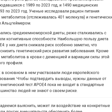
юдавшихся с 1989 по 2023 год, и 1490 медицинских
3 по 2023 год. Ученые исследовали рацион питания
ь метаболитов (отслеживалась 401 молекула) и генетическ
ел Альцгеймером.
вались средиземноморской диеты, реже сталкивались с
ли когнитивные способности. Наибольшую пользу диета
4: у них диета снижала риск особенно заметно, что
 снизить генетический риск развития заболевания. Кроме
7 метаболитов в крови с деменцией и вариации силы этой
ого профиля.
: в основном в нем участвовали люди европейского
зования. Чтобы подтвердить выводы, нужны данные от
генетический тест APOE4 пока не входит в стандартные
ьшинство людей не знают о своем риске.
адеемся выяснить, может ли воздействие на конкретные
ли других вмешательств обеспечить более