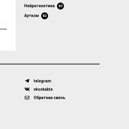
нейрогенетика
83
аутизм
82
telegram
vkontakte
Обратная связь