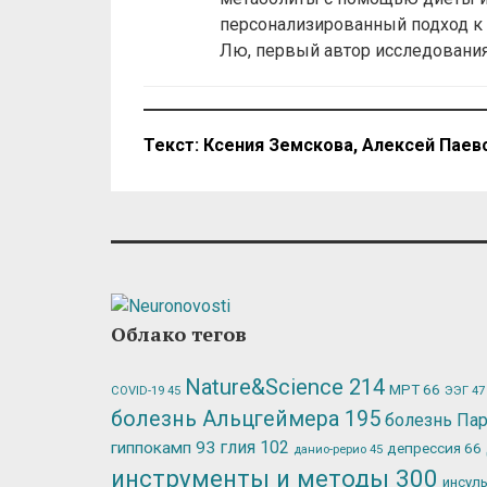
персонализированный подход к
Лю, первый автор исследовани
Текст: Ксения Земскова, Алексей Паев
Облако тегов
Nature&Science
214
МРТ
66
ЭЭГ
47
COVID-19
45
болезнь Альцгеймера
195
болезнь Па
глия
102
гиппокамп
93
депрессия
66
данио-рерио
45
инструменты и методы
300
инсул