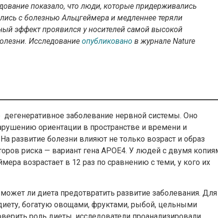
ование показало, что люди, которые придерживались
лись с болезнью Альцгеймера и медленнее теряли
ный эффект проявился у носителей самой высокой
болезни. Исследование
опубликовано
в журнале Nature
 дегенеративное заболевание нервной системы. Оно
нарушению ориентации в пространстве и времени и
На развитие болезни влияют не только возраст и образ
торов риска — вариант гена APOE4. У людей с двумя копия
мера возрастает в 12 раз по сравнению с теми, у кого их
может ли диета предотвратить развитие заболевания. Для
иету, богатую овощами, фруктами, рыбой, цельными
верить роль диеты, исследователи проанализировали