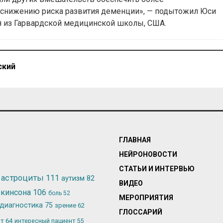
 снижению риска развития деменции», — подытожил Юси
я из Гарвардской медицинской школы, США.
ский
ГЛАВНАЯ
НЕЙРОНОВОСТИ
СТАТЬИ И ИНТЕРВЬЮ
астроциты
111
аутизм
82
ВИДЕО
ркинсона
106
боль
52
МЕРОПРИЯТИЯ
диагностика
75
зрение
62
ГЛОССАРИЙ
ьт
64
интересный пациент
55