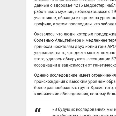
данные о здоровье 4215 медсестер, набл
работников мужчин, наблюдавшихся с 199
участников, образцы их крови на уровен
профили, а затем проследили, кто забол
Оказалось, что люди, которые придержи
болезнью Альцгеймера и медленнее теря
принесла носителям двух копий гена APOE
указывает на то, что диета может помочь
этого, удалось обнаружить ассоциации 5
ассоциации в зависимости от генетическ
Однако исследование имеет ограничения
происхождения с высоким уровнем обра
более разнообразных групп. Кроме того, 
клинические обследования, поэтому бол
«В будущих исследованиях мы н
метаболиты с помощью диеты и