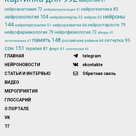
микроглия
67
нейрогенетика
83
нейроанатомия
72
нейровизуализация
41
нейроны
нейрозоология
104
нейромолекулы
52
нейрон
53
144
нейростарости
79
нейроразвитие
64
нейроперсоналии
51
нейрофармакология
79
нейрофизиология
72
обзоры
41
память
148
сетчатка
95
российские учёные
64
оптогенетика
47
сон
151
терапия
81
фмрт
61
эпилепсия
45
ГЛАВНАЯ
telegram
НЕЙРОНОВОСТИ
vkontakte
СТАТЬИ И ИНТЕРВЬЮ
Обратная связь
ВИДЕО
МЕРОПРИЯТИЯ
ГЛОССАРИЙ
О ПОРТАЛЕ
VK
ТГ