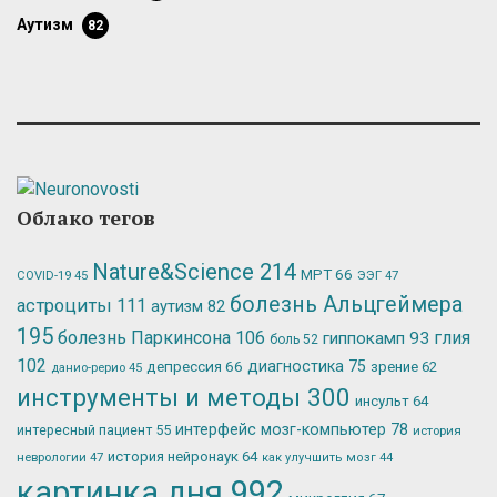
аутизм
82
Облако тегов
Nature&Science
214
МРТ
66
ЭЭГ
47
COVID-19
45
болезнь Альцгеймера
астроциты
111
аутизм
82
195
болезнь Паркинсона
106
глия
гиппокамп
93
боль
52
102
депрессия
66
диагностика
75
зрение
62
данио-рерио
45
инструменты и методы
300
инсульт
64
интерфейс мозг-компьютер
78
интересный пациент
55
история
история нейронаук
64
неврологии
47
как улучшить мозг
44
картинка дня
992