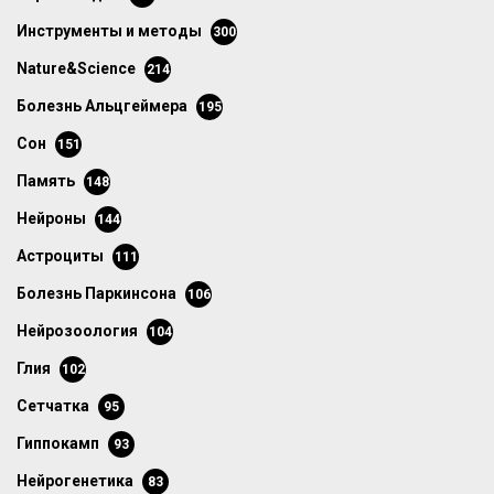
инструменты и методы
300
Nature&Science
214
болезнь Альцгеймера
195
сон
151
память
148
нейроны
144
астроциты
111
болезнь Паркинсона
106
нейрозоология
104
глия
102
сетчатка
95
гиппокамп
93
нейрогенетика
83