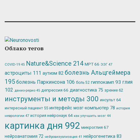
Облако тегов
Nature&Science
214
МРТ
66
ЭЭГ
47
COVID-19
45
болезнь Альцгеймера
астроциты
111
аутизм
82
195
болезнь Паркинсона
106
глия
гиппокамп
93
боль
52
102
депрессия
66
диагностика
75
зрение
62
данио-рерио
45
инструменты и методы
300
инсульт
64
интерфейс мозг-компьютер
78
интересный пациент
55
история
история нейронаук
64
неврологии
47
как улучшить мозг
44
картинка дня
992
микроглия
67
нейрогенетика
83
нейроанатомия
72
нейровизуализация
41