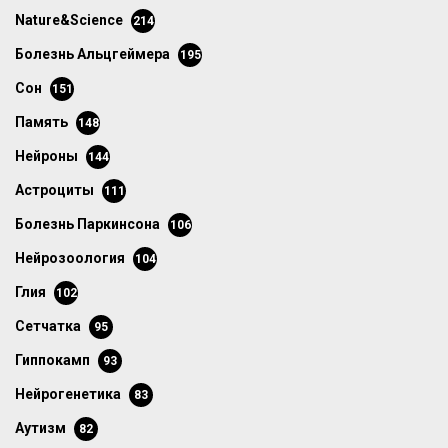
Nature&Science
214
болезнь Альцгеймера
195
сон
151
память
148
нейроны
144
астроциты
111
болезнь Паркинсона
106
нейрозоология
104
глия
102
сетчатка
95
гиппокамп
93
нейрогенетика
83
аутизм
82