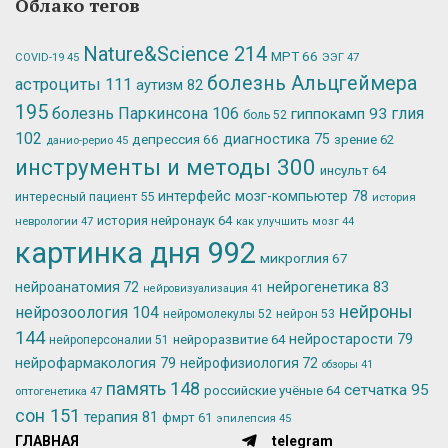
Облако тегов
Nature&Science
214
МРТ
66
ЭЭГ
47
COVID-19
45
болезнь Альцгеймера
астроциты
111
аутизм
82
195
болезнь Паркинсона
106
глия
гиппокамп
93
боль
52
102
депрессия
66
диагностика
75
зрение
62
данио-рерио
45
инструменты и методы
300
инсульт
64
интерфейс мозг-компьютер
78
интересный пациент
55
история
история нейронаук
64
неврологии
47
как улучшить мозг
44
картинка дня
992
микроглия
67
нейрогенетика
83
нейроанатомия
72
нейровизуализация
41
нейроны
нейрозоология
104
нейромолекулы
52
нейрон
53
144
нейростарости
79
нейроразвитие
64
нейроперсоналии
51
нейрофармакология
79
нейрофизиология
72
обзоры
41
память
148
сетчатка
95
российские учёные
64
оптогенетика
47
сон
151
терапия
81
фмрт
61
эпилепсия
45
ГЛАВНАЯ
telegram