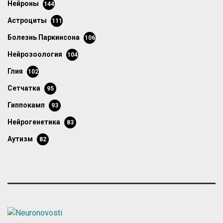
нейроны
144
астроциты
111
болезнь Паркинсона
106
нейрозоология
104
глия
102
сетчатка
95
гиппокамп
93
нейрогенетика
83
аутизм
82