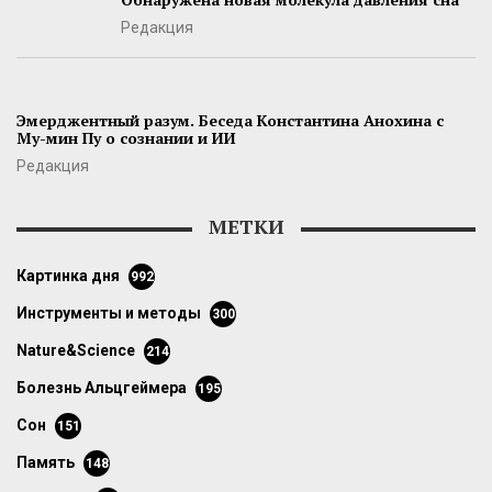
Редакция
Эмерджентный разум. Беседа Константина Анохина с
Му-мин Пу о сознании и ИИ
Редакция
МЕТКИ
картинка дня
992
инструменты и методы
300
Nature&Science
214
болезнь Альцгеймера
195
сон
151
память
148