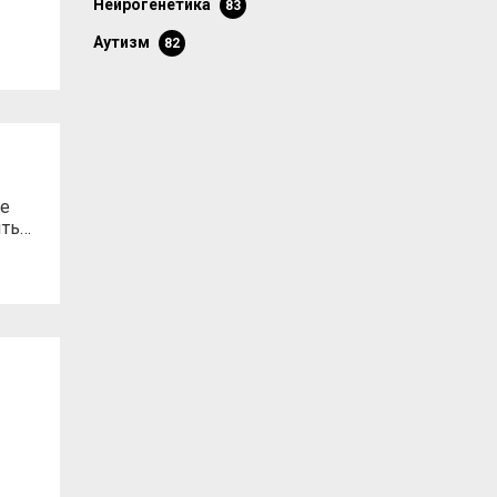
нейрогенетика
83
аутизм
82
ое
ыть…