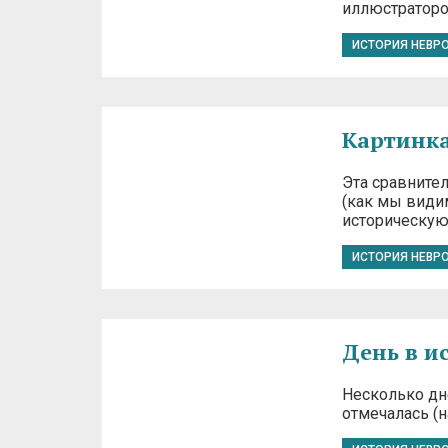
иллюстраторо
ИСТОРИЯ НЕВР
Картинка
Эта сравните
(как мы видим
историческую
ИСТОРИЯ НЕВР
День в и
Несколько дне
отмечалась (н