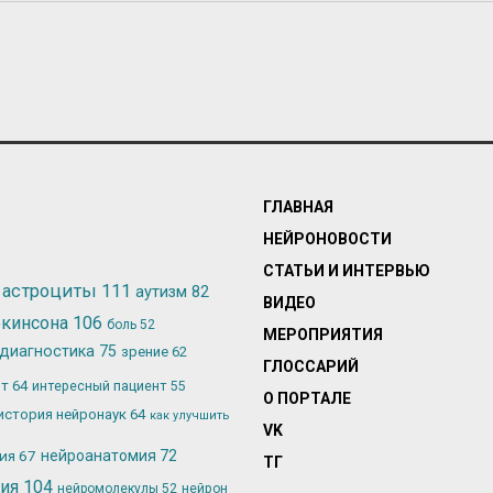
ГЛАВНАЯ
НЕЙРОНОВОСТИ
СТАТЬИ И ИНТЕРВЬЮ
астроциты
111
аутизм
82
ВИДЕО
ркинсона
106
боль
52
МЕРОПРИЯТИЯ
диагностика
75
зрение
62
ГЛОССАРИЙ
ьт
64
интересный пациент
55
О ПОРТАЛЕ
история нейронаук
64
как улучшить
VK
лия
67
нейроанатомия
72
ТГ
гия
104
нейромолекулы
52
нейрон