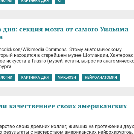
ОЛОГИИ
КАРТИНКА ДНЯ
КТ
 дня: секция мозга от самого Уильяма
а
hencdickson/Wikimedia Commons Этому анатомическому
оторый находится в старейшем музее Шотландии, Хантеров
ее искусств в Глазго (музей, кстати, вырос из анатомическ
рурга…
ОЛОГИИ
КАРТИНКА ДНЯ
МАКЬЮЭН
НЕЙРОАНАТОМИЯ
ли качественнее своих американских
ерство своих древних коллег, живших на протяжении двух
их результаты с мастерством американских нейрохирургов,