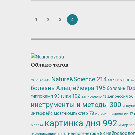
1
2
3
4
Облако тегов
Nature&Science
214
МРТ
66
ЭЭГ
47
COVID-19
45
болезнь Альцгеймера
195
болезнь Па
глия
102
гиппокамп
93
депрессия
66
данио-рерио
45
инструменты и методы
300
инсул
интерфейс мозг-компьютер
78
история неврологии
47
картинка дня
992
микрог
мозг
44
нейрозооло
нейрогенетика
83
нейровизуализация
41