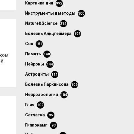
картинка дня
992
инструменты и методы
300
Nature&Science
214
болезнь Альцгеймера
195
сон
151
память
148
ском
ой
нейроны
144
астроциты
111
болезнь Паркинсона
106
нейрозоология
104
глия
102
сетчатка
95
гиппокамп
93