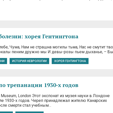
болезни: хорея Гентингтона
 тебе, Чума, Нам не страшна могилы тьма, Нас не смутит тв
окалы пеним дружно мы И девы-розы пьем дыханье, – Б
ЗНИ
ИСТОРИЯ НЕВРОЛОГИИ
ХОРЕЯ ГЕНТИНГТОНА
по трепанации 1930-х годов
ce Museum, London Этот экспонат из музея науки в Лондоне
але 1930-х годов. Череп принадлежал жителю Канарских
осле смерти стал учебным…