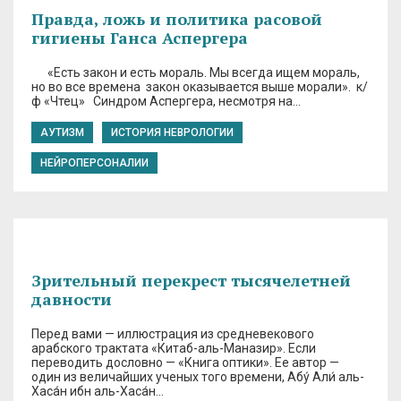
Правда, ложь и политика расовой
гигиены Ганса Аспергера
«Есть закон и есть мораль. Мы всегда ищем мораль,
но во все времена закон оказывается выше морали». к/
ф «Чтец» Синдром Аспергера, несмотря на…
АУТИЗМ
ИСТОРИЯ НЕВРОЛОГИИ
НЕЙРОПЕРСОНАЛИИ
Зрительный перекрест тысячелетней
давности
Перед вами — иллюстрация из средневекового
арабского трактата «Китаб-аль-Маназир». Если
переводить дословно — «Книга оптики». Ее автор —
один из величайших ученых того времени, Абу́ Али́ аль-
Хаса́н ибн аль-Хаса́н…