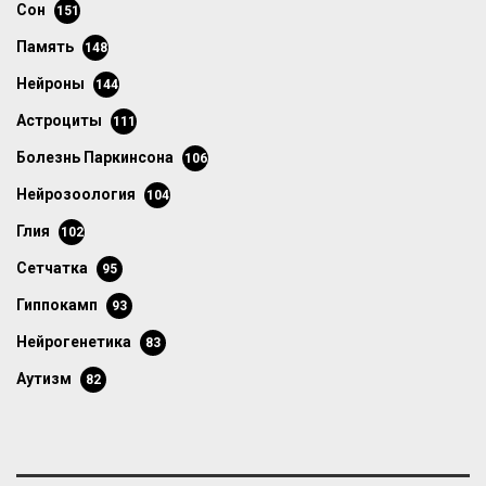
сон
151
память
148
нейроны
144
астроциты
111
болезнь Паркинсона
106
нейрозоология
104
глия
102
сетчатка
95
гиппокамп
93
нейрогенетика
83
аутизм
82