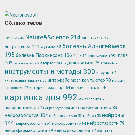
Облако тегов
Nature&Science
214
МРТ
66
ЭЭГ
47
COVID-19
45
болезнь Альцгеймера
астроциты
111
аутизм
82
195
болезнь Паркинсона
106
глия
гиппокамп
93
боль
52
102
депрессия
66
диагностика
75
зрение
62
данио-рерио
45
инструменты и методы
300
инсульт
64
интерфейс мозг-компьютер
78
интересный пациент
55
история
история нейронаук
64
неврологии
47
как улучшить мозг
44
картинка дня
992
микроглия
67
нейрогенетика
83
нейроанатомия
72
нейровизуализация
41
нейроны
нейрозоология
104
нейромолекулы
52
нейрон
53
144
нейростарости
79
нейроразвитие
64
нейроперсоналии
51
нейрофармакология
79
нейрофизиология
72
обзоры
41