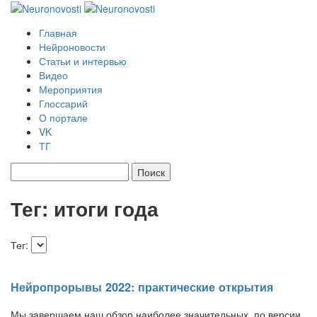
Главная
Нейроновости
Статьи и интервью
Видео
Мероприятия
Глоссарий
О портале
VK
ТГ
Найти:
Тег: итоги года
Тег:
Нейропрорывы 2022: практические открытия
Мы завершаем наш обзор наиболее значительных, по версии