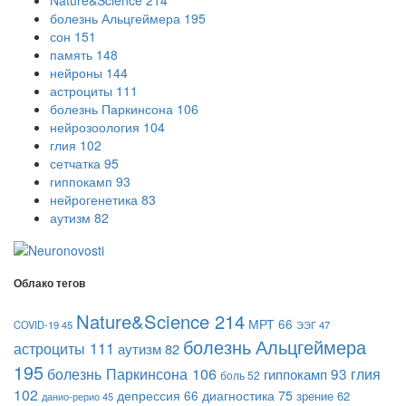
болезнь Альцгеймера
195
сон
151
память
148
нейроны
144
астроциты
111
болезнь Паркинсона
106
нейрозоология
104
глия
102
сетчатка
95
гиппокамп
93
нейрогенетика
83
аутизм
82
Облако тегов
Nature&Science
214
МРТ
66
COVID-19
45
ЭЭГ
47
болезнь Альцгеймера
астроциты
111
аутизм
82
195
болезнь Паркинсона
106
гиппокамп
93
глия
боль
52
102
диагностика
75
депрессия
66
зрение
62
данио-рерио
45