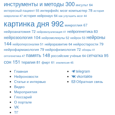
инструменты и методы
300
инсульт
64
интерфейс мозг-компьютер
78
интересный пациент
55
история
история нейронаук
64
неврологии
47
как улучшить мозг
44
картинка дня
992
микроглия
67
нейрогенетика
83
нейроанатомия
72
нейровизуализация
41
нейроны
нейрозоология
104
нейромолекулы
52
нейрон
53
144
нейростарости
79
нейроразвитие
64
нейроперсоналии
51
нейрофармакология
79
нейрофизиология
72
обзоры
41
память
148
сетчатка
95
российские учёные
64
оптогенетика
47
сон
151
терапия
81
фмрт
61
эпилепсия
45
Главная
telegram
Нейроновости
vkontakte
Статьи и интервью
Обратная связь
Видео
Мероприятия
Глоссарий
О портале
VK
ТГ