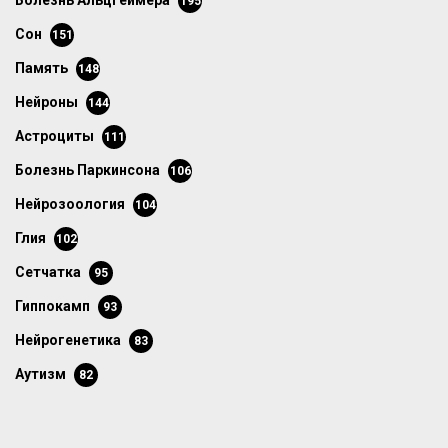
болезнь Альцгеймера
195
сон
151
память
148
нейроны
144
астроциты
111
болезнь Паркинсона
106
нейрозоология
104
глия
102
сетчатка
95
гиппокамп
93
нейрогенетика
83
аутизм
82