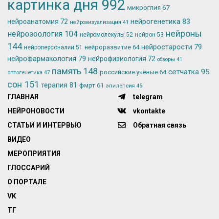
картинка дня
992
микроглия
67
нейрогенетика
83
нейроанатомия
72
нейровизуализация
41
нейроны
нейрозоология
104
нейромолекулы
52
нейрон
53
144
нейростарости
79
нейроразвитие
64
нейроперсоналии
51
нейрофармакология
79
нейрофизиология
72
обзоры
41
память
148
сетчатка
95
российские учёные
64
оптогенетика
47
сон
151
терапия
81
фмрт
61
эпилепсия
45
ГЛАВНАЯ
telegram
НЕЙРОНОВОСТИ
vkontakte
СТАТЬИ И ИНТЕРВЬЮ
Обратная связь
ВИДЕО
МЕРОПРИЯТИЯ
ГЛОССАРИЙ
О ПОРТАЛЕ
VK
ТГ