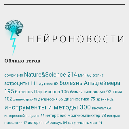
Облако тегов
Nature&Science
214
МРТ
66
ЭЭГ
47
COVID-19
45
болезнь Альцгеймера
астроциты
111
аутизм
82
195
болезнь Паркинсона
106
глия
гиппокамп
93
боль
52
102
депрессия
66
диагностика
75
зрение
62
данио-рерио
45
инструменты и методы
300
инсульт
64
интерфейс мозг-компьютер
78
интересный пациент
55
история
история нейронаук
64
неврологии
47
как улучшить мозг
44