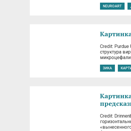
NEUROART
Картинка
Credit: Purdu
структура ви
микроцефалии
ЗИКА
КАРТ
Картинка
предсказ
Credit: Drinn
горизонтальн
«вынесенного 