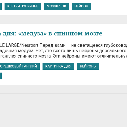
КЛЕТКИ ПУРКИНЬЕ
МОЗЖЕЧОК
НЕЙРОН
 дня: «медуза» в спинном мозге
LLE LARGE/Neuroart Перед вами — не светящееся глубоков
адочная медуза. Нет, это всего лишь нейроны дорсального
ганглия спинного мозга. Эти нейроны имеют отличительн
ОРЕШКОВЫЙ ГАНГЛИЙ
КАРТИНКА ДНЯ
НЕЙРОНЫ