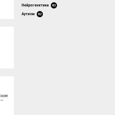
нейрогенетика
83
аутизм
82
ские
 —