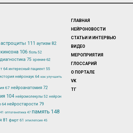
ГЛАВНАЯ
НЕЙРОНОВОСТИ
СТАТЬИ И ИНТЕРВЬЮ
астроциты
111
аутизм
82
ВИДЕО
ркинсона
106
боль
52
МЕРОПРИЯТИЯ
диагностика
75
зрение
62
ГЛОССАРИЙ
ьт
64
интересный пациент
55
О ПОРТАЛЕ
история нейронаук
64
как улучшить
VK
лия
67
нейроанатомия
72
ТГ
гия
104
нейромолекулы
52
нейрон
нейростарости
79
е
64
память
148
оптогенетика
47
41
ия
81
фмрт
61
эпилепсия
45