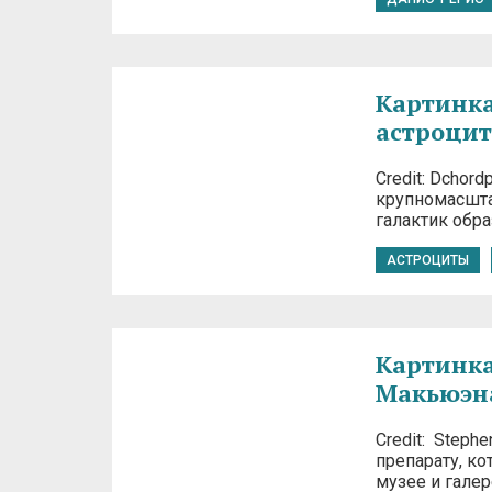
Картинка
астроцит
Credit: Dcho
крупномасшта
галактик обра
АСТРОЦИТЫ
Картинка
Макьюэн
Credit: Step
препарату, к
музее и галер