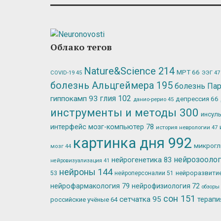
Облако тегов
Nature&Science
214
МРТ
66
ЭЭГ
47
COVID-19
45
болезнь Альцгеймера
195
болезнь Па
глия
102
гиппокамп
93
депрессия
66
данио-рерио
45
инструменты и методы
300
инсул
интерфейс мозг-компьютер
78
история неврологии
47
картинка дня
992
микрог
мозг
44
нейрозооло
нейрогенетика
83
нейровизуализация
41
нейроны
144
нейроразвити
53
нейроперсоналии
51
нейрофармакология
79
нейрофизиология
72
обзоры
сон
151
сетчатка
95
терап
российские учёные
64