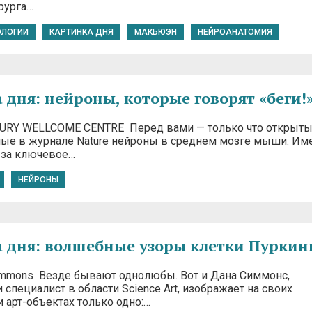
рурга…
ОЛОГИИ
КАРТИНКА ДНЯ
МАКЬЮЭН
НЕЙРОАНАТОМИЯ
 дня: нейроны, которые говорят «беги!
SBURY WELLCOME CENTRE Перед вами — только что открыты
ые в журнале Nature нейроны в среднем мозге мыши. Им
 за ключевое…
НЕЙРОНЫ
 дня: волшебные узоры клетки Пуркин
 Simmons Везде бывают однолюбы. Вот и Дана Симмонс,
 специалист в области Science Art, изображает на своих
 арт-объектах только одно:…