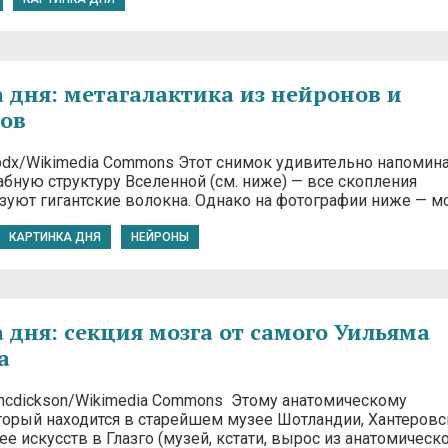
 дня: метагалактика из нейронов и
ов
rdpdx/Wikimedia Commons Этот снимок удивительно напомин
бную структуру Вселенной (см. ниже) — все скопления
зуют гигантские волокна. Однако на фотографии ниже — мо
КАРТИНКА ДНЯ
НЕЙРОНЫ
 дня: секция мозга от самого Уильяма
а
hencdickson/Wikimedia Commons Этому анатомическому
оторый находится в старейшем музее Шотландии, Хантеров
ее искусств в Глазго (музей, кстати, вырос из анатомическ