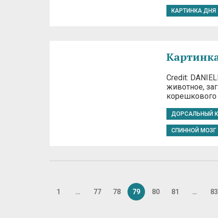
КАРТИНКА ДНЯ
Картинка
Credit: DANIE
животное, заг
корешкового 
ДОРСАЛЬНЫЙ К
СПИННОЙ МОЗГ
1
…
77
78
79
80
81
…
83