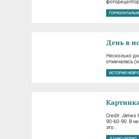
фоторецептор
ГОРИЗОНТАЛЬН
День в и
Несколько дне
отмечалась (н
ИСТОРИЯ НЕВР
Картинка
Credit: James
90-60-90. В н
это…
ДАНИО-РЕРИО