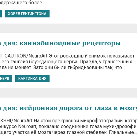
содержащего более…
ХОРЕЯ ГЕНТИНГТОНА
 дня: каннабиноидные рецепторы
ENT GAUTRON/NeuroArt Этот роскошный снимок показывает
его ганглия блуждающего нерва. Правда, у трансгенных
ла не меняет. Зато они были гибридизованы так, что…
НЕРВ
КАРТИНКА ДНЯ
 дня: нейронная дорога от глаза к мозг
BAKSHI/NeuroArt На этой прекрасной микрофотографии, кото
онкурсе Neuroart, показано соединение глаза мухи-дрозоф
его участка её мозга через глазной стебелёк. Глиальные…