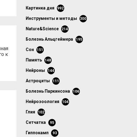
картинка дня
992
инструменты и методы
300
Nature&Science
214
болезнь Альцгеймера
195
чная
сон
151
го к
память
148
нейроны
144
астроциты
111
болезнь Паркинсона
106
нейрозоология
104
глия
102
сетчатка
95
гиппокамп
93