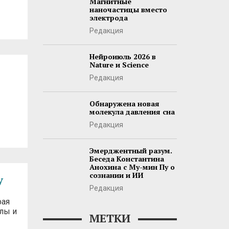
Магнитные
наночастицы вместо
электрода
Редакция
Нейроиюль 2026 в
Nature и Science
Редакция
Обнаружена новая
молекула давления сна
Редакция
Эмерджентный разум.
Беседа Константина
Анохина с Му-мин Пу о
сознании и ИИ
у
Редакция
рая
илы и
МЕТКИ