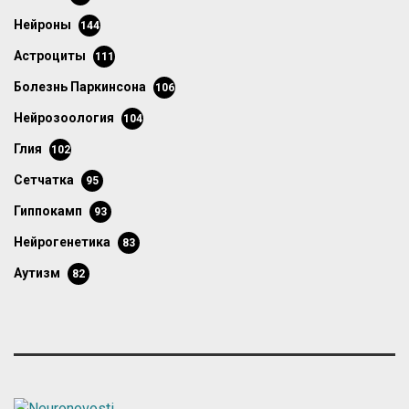
нейроны
144
астроциты
111
болезнь Паркинсона
106
нейрозоология
104
глия
102
сетчатка
95
гиппокамп
93
нейрогенетика
83
аутизм
82