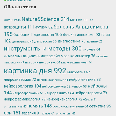
Облако тегов
Nature&Science
214
МРТ
66
ЭЭГ
47
COVID-19
45
болезнь Альцгеймера
астроциты
111
аутизм
82
195
болезнь Паркинсона
106
глия
гиппокамп
93
боль
52
102
депрессия
66
диагностика
75
зрение
62
данио-рерио
45
инструменты и методы
300
инсульт
64
интерфейс мозг-компьютер
78
интересный пациент
55
история
история нейронаук
64
неврологии
47
как улучшить мозг
44
картинка дня
992
микроглия
67
нейрогенетика
83
нейроанатомия
72
нейровизуализация
41
нейроны
нейрозоология
104
нейромолекулы
52
нейрон
53
144
нейростарости
79
нейроразвитие
64
нейроперсоналии
51
нейрофармакология
79
нейрофизиология
72
обзоры
41
память
148
сетчатка
95
российские учёные
64
оптогенетика
47
сон
151
терапия
81
фмрт
61
эпилепсия
45