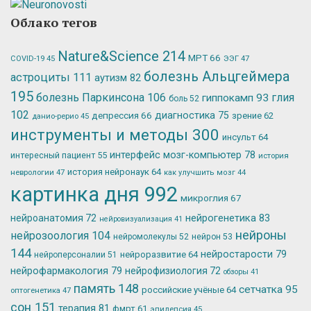
Облако тегов
Nature&Science
214
МРТ
66
ЭЭГ
47
COVID-19
45
болезнь Альцгеймера
астроциты
111
аутизм
82
195
болезнь Паркинсона
106
глия
гиппокамп
93
боль
52
102
депрессия
66
диагностика
75
зрение
62
данио-рерио
45
инструменты и методы
300
инсульт
64
интерфейс мозг-компьютер
78
интересный пациент
55
история
история нейронаук
64
неврологии
47
как улучшить мозг
44
картинка дня
992
микроглия
67
нейрогенетика
83
нейроанатомия
72
нейровизуализация
41
нейроны
нейрозоология
104
нейромолекулы
52
нейрон
53
144
нейростарости
79
нейроразвитие
64
нейроперсоналии
51
нейрофармакология
79
нейрофизиология
72
обзоры
41
память
148
сетчатка
95
российские учёные
64
оптогенетика
47
сон
151
терапия
81
фмрт
61
эпилепсия
45