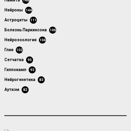
память
148
нейроны
144
астроциты
111
болезнь Паркинсона
106
нейрозоология
104
глия
102
сетчатка
95
гиппокамп
93
нейрогенетика
83
аутизм
82