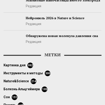
Магнитные наночастицы вместо электрода
Редакция
Нейроиюль 2026 в Nature и Science
Редакция
Обнаружена новая молекула давления сна
Редакция
МЕТКИ
картинка дня
992
инструменты и методы
300
Nature&Science
214
болезнь Альцгеймера
195
сон
151