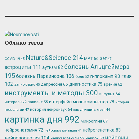
Облако тегов
Nature&Science
214
МРТ
66
ЭЭГ
47
COVID-19
45
болезнь Альцгеймера
астроциты
111
аутизм
82
195
болезнь Паркинсона
106
глия
гиппокамп
93
боль
52
102
депрессия
66
диагностика
75
зрение
62
данио-рерио
45
инструменты и методы
300
инсульт
64
интерфейс мозг-компьютер
78
интересный пациент
55
история
история нейронаук
64
неврологии
47
как улучшить мозг
44
картинка дня
992
микроглия
67
нейрогенетика
83
нейроанатомия
72
нейровизуализация
41
нейроны
нейрозоология
104
нейромолекулы
52
нейрон
53