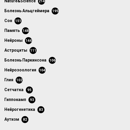
Nature&Science
214
болезнь Альцгеймера
195
сон
151
память
148
нейроны
144
астроциты
111
болезнь Паркинсона
106
нейрозоология
104
глия
102
сетчатка
95
гиппокамп
93
нейрогенетика
83
аутизм
82