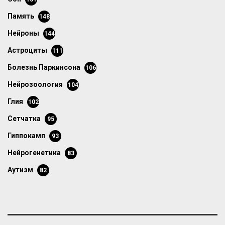
память
148
нейроны
144
астроциты
111
болезнь Паркинсона
106
нейрозоология
104
глия
102
сетчатка
95
гиппокамп
93
нейрогенетика
83
аутизм
82