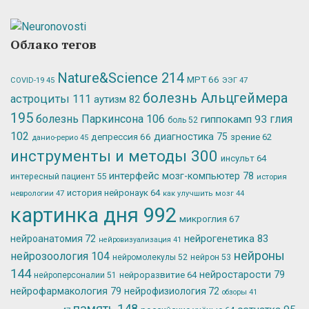
Облако тегов
Nature&Science
214
МРТ
66
ЭЭГ
47
COVID-19
45
болезнь Альцгеймера
астроциты
111
аутизм
82
195
болезнь Паркинсона
106
глия
гиппокамп
93
боль
52
102
депрессия
66
диагностика
75
зрение
62
данио-рерио
45
инструменты и методы
300
инсульт
64
интерфейс мозг-компьютер
78
интересный пациент
55
история
история нейронаук
64
неврологии
47
как улучшить мозг
44
картинка дня
992
микроглия
67
нейрогенетика
83
нейроанатомия
72
нейровизуализация
41
нейроны
нейрозоология
104
нейромолекулы
52
нейрон
53
144
нейростарости
79
нейроразвитие
64
нейроперсоналии
51
нейрофармакология
79
нейрофизиология
72
обзоры
41
память
148