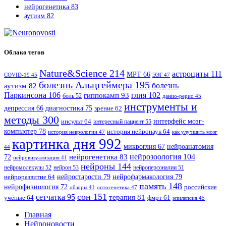
нейрогенетика
83
аутизм
82
Облако тегов
Nature&Science
214
астроциты
111
МРТ
66
COVID-19
45
ЭЭГ
47
болезнь Альцгеймера
195
болезнь
аутизм
82
Паркинсона
106
гиппокамп
93
глия
102
боль
52
данио-рерио
45
инструменты и
диагностика
75
депрессия
66
зрение
62
методы
300
интерфейс мозг-
инсульт
64
интересный пациент
55
компьютер
78
история нейронаук
64
история неврологии
47
как улучшить мозг
картинка дня
992
микроглия
67
нейроанатомия
44
нейрозоология
104
нейрогенетика
83
72
нейровизуализация
41
нейроны
144
нейромолекулы
52
нейрон
53
нейроперсоналии
51
нейростарости
79
нейрофармакология
79
нейроразвитие
64
память
148
нейрофизиология
72
российские
оптогенетика
47
обзоры
41
сон
151
сетчатка
95
терапия
81
учёные
64
фмрт
61
эпилепсия
45
Главная
Нейроновости