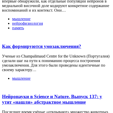
впервые обнаружили, как отдельные популяции нейронов в
медиальной височной доле кодируют конкретное содержание
воспоминаний и их контекст. Они…
мышление
нейрофизиология
память
Как формируются умозаключения?
Ученые из Champalimaud Centre for the Unknown (Португалия)
сделали шаг на пути к пониманию процесса построения
умозаключения. Для этого были проведены идентичные по
своему характеру…
мышление
Нейронауки в Science и Nature. Выпуск 137: у
утят «нашли» абстрактное мышление
Последнее время учёные «открывают» множество животных,