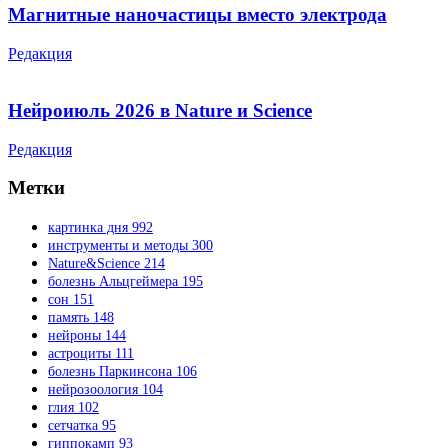
Магнитные наночастицы вместо электрода
Редакция
Нейроиюль 2026 в Nature и Science
Редакция
Метки
картинка дня
992
инструменты и методы
300
Nature&Science
214
болезнь Альцгеймера
195
сон
151
память
148
нейроны
144
астроциты
111
болезнь Паркинсона
106
нейрозоология
104
глия
102
сетчатка
95
гиппокамп
93