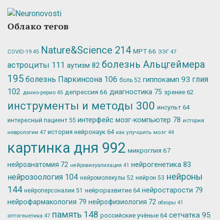
Облако тегов
Nature&Science
214
МРТ
66
ЭЭГ
47
COVID-19
45
болезнь Альцгеймера
астроциты
111
аутизм
82
195
болезнь Паркинсона
106
глия
гиппокамп
93
боль
52
102
депрессия
66
диагностика
75
зрение
62
данио-рерио
45
инструменты и методы
300
инсульт
64
интерфейс мозг-компьютер
78
интересный пациент
55
история
история нейронаук
64
неврологии
47
как улучшить мозг
44
картинка дня
992
микроглия
67
нейрогенетика
83
нейроанатомия
72
нейровизуализация
41
нейроны
нейрозоология
104
нейромолекулы
52
нейрон
53
144
нейростарости
79
нейроразвитие
64
нейроперсоналии
51
нейрофармакология
79
нейрофизиология
72
обзоры
41
память
148
сетчатка
95
российские учёные
64
оптогенетика
47