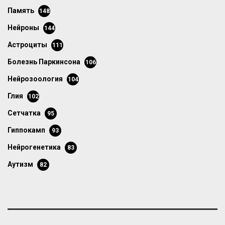
память
148
нейроны
144
астроциты
111
болезнь Паркинсона
106
нейрозоология
104
глия
102
сетчатка
95
гиппокамп
93
нейрогенетика
83
аутизм
82