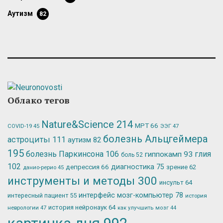
аутизм
82
Облако тегов
Nature&Science
214
МРТ
66
ЭЭГ
47
COVID-19
45
болезнь Альцгеймера
астроциты
111
аутизм
82
195
болезнь Паркинсона
106
глия
гиппокамп
93
боль
52
102
депрессия
66
диагностика
75
зрение
62
данио-рерио
45
инструменты и методы
300
инсульт
64
интерфейс мозг-компьютер
78
интересный пациент
55
история
история нейронаук
64
неврологии
47
как улучшить мозг
44