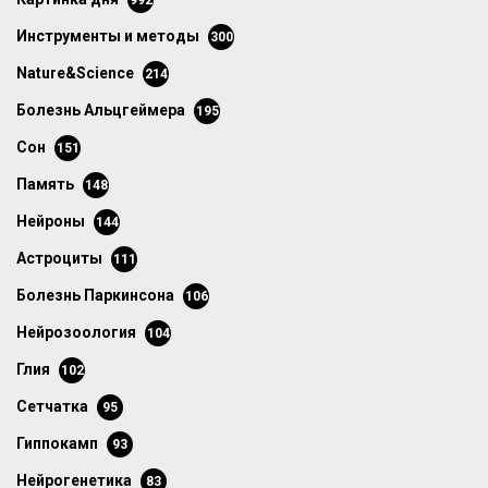
992
инструменты и методы
300
Nature&Science
214
болезнь Альцгеймера
195
сон
151
память
148
нейроны
144
астроциты
111
болезнь Паркинсона
106
нейрозоология
104
глия
102
сетчатка
95
гиппокамп
93
нейрогенетика
83