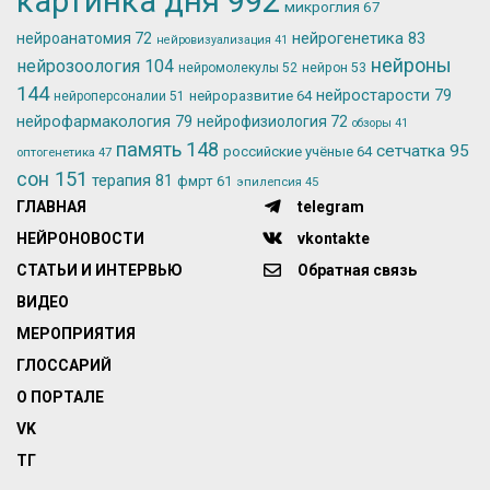
картинка дня
992
микроглия
67
нейрогенетика
83
нейроанатомия
72
нейровизуализация
41
нейроны
нейрозоология
104
нейромолекулы
52
нейрон
53
144
нейростарости
79
нейроразвитие
64
нейроперсоналии
51
нейрофармакология
79
нейрофизиология
72
обзоры
41
память
148
сетчатка
95
российские учёные
64
оптогенетика
47
сон
151
терапия
81
фмрт
61
эпилепсия
45
ГЛАВНАЯ
telegram
НЕЙРОНОВОСТИ
vkontakte
СТАТЬИ И ИНТЕРВЬЮ
Обратная связь
ВИДЕО
МЕРОПРИЯТИЯ
ГЛОССАРИЙ
О ПОРТАЛЕ
VK
ТГ