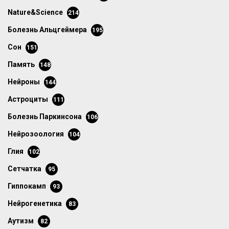
Nature&Science
214
болезнь Альцгеймера
195
сон
151
память
148
нейроны
144
астроциты
111
болезнь Паркинсона
106
нейрозоология
104
глия
102
сетчатка
95
гиппокамп
93
нейрогенетика
83
аутизм
82