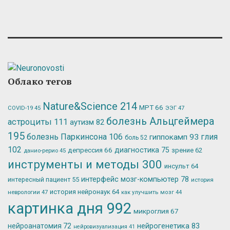
Облако тегов
Nature&Science
214
МРТ
66
ЭЭГ
47
COVID-19
45
болезнь Альцгеймера
астроциты
111
аутизм
82
195
болезнь Паркинсона
106
глия
гиппокамп
93
боль
52
102
депрессия
66
диагностика
75
зрение
62
данио-рерио
45
инструменты и методы
300
инсульт
64
интерфейс мозг-компьютер
78
интересный пациент
55
история
история нейронаук
64
неврологии
47
как улучшить мозг
44
картинка дня
992
микроглия
67
нейрогенетика
83
нейроанатомия
72
нейровизуализация
41