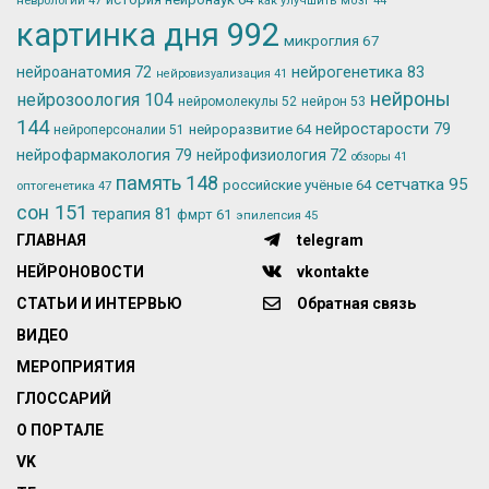
как улучшить мозг
44
картинка дня
992
микроглия
67
нейрогенетика
83
нейроанатомия
72
нейровизуализация
41
нейроны
нейрозоология
104
нейромолекулы
52
нейрон
53
144
нейростарости
79
нейроразвитие
64
нейроперсоналии
51
нейрофармакология
79
нейрофизиология
72
обзоры
41
память
148
сетчатка
95
российские учёные
64
оптогенетика
47
сон
151
терапия
81
фмрт
61
эпилепсия
45
ГЛАВНАЯ
telegram
НЕЙРОНОВОСТИ
vkontakte
СТАТЬИ И ИНТЕРВЬЮ
Обратная связь
ВИДЕО
МЕРОПРИЯТИЯ
ГЛОССАРИЙ
О ПОРТАЛЕ
VK