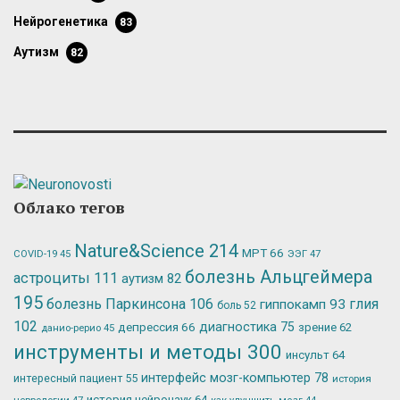
нейрогенетика
83
аутизм
82
Облако тегов
Nature&Science
214
МРТ
66
ЭЭГ
47
COVID-19
45
болезнь Альцгеймера
астроциты
111
аутизм
82
195
болезнь Паркинсона
106
глия
гиппокамп
93
боль
52
102
депрессия
66
диагностика
75
зрение
62
данио-рерио
45
инструменты и методы
300
инсульт
64
интерфейс мозг-компьютер
78
интересный пациент
55
история
история нейронаук
64
неврологии
47