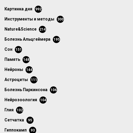
картинка дня
992
инструменты и методы
300
Nature&Science
214
болезнь Альцгеймера
195
сон
151
память
148
нейроны
144
астроциты
111
болезнь Паркинсона
106
нейрозоология
104
глия
102
сетчатка
95
гиппокамп
93