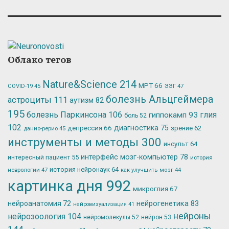
Облако тегов
Nature&Science
214
МРТ
66
ЭЭГ
47
COVID-19
45
болезнь Альцгеймера
астроциты
111
аутизм
82
195
болезнь Паркинсона
106
глия
гиппокамп
93
боль
52
102
депрессия
66
диагностика
75
зрение
62
данио-рерио
45
инструменты и методы
300
инсульт
64
интерфейс мозг-компьютер
78
интересный пациент
55
история
история нейронаук
64
неврологии
47
как улучшить мозг
44
картинка дня
992
микроглия
67
нейрогенетика
83
нейроанатомия
72
нейровизуализация
41
нейроны
нейрозоология
104
нейромолекулы
52
нейрон
53