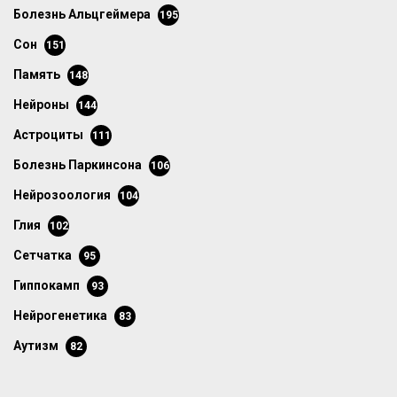
болезнь Альцгеймера
195
сон
151
память
148
нейроны
144
астроциты
111
болезнь Паркинсона
106
нейрозоология
104
глия
102
сетчатка
95
гиппокамп
93
нейрогенетика
83
аутизм
82