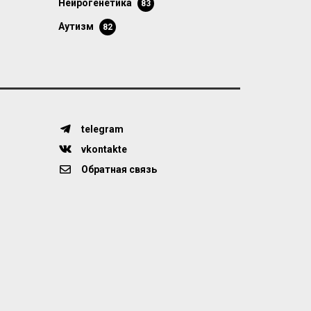
нейрогенетика
83
аутизм
82
telegram
vkontakte
Обратная связь