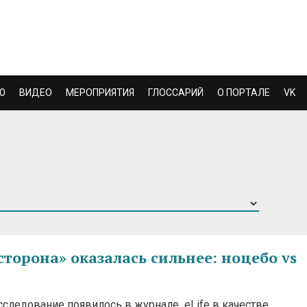
Ю
ВИДЕО
МЕРОПРИЯТИЯ
ГЛОССАРИЙ
О ПОРТАЛЕ
VK
сторона» оказалась сильнее: ноцебо vs
сследование появилось в журнале eLife в качестве