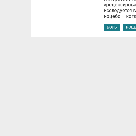
«рецензирован
исследуется 
ноцебо – ког
БОЛЬ
НОЦ