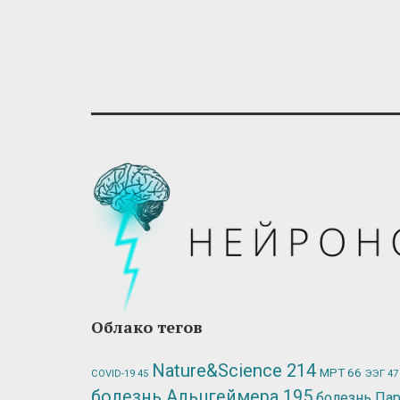
Облако тегов
Nature&Science
214
МРТ
66
ЭЭГ
47
COVID-19
45
болезнь Альцгеймера
195
болезнь Па