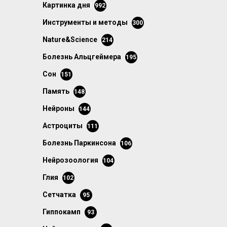
картинка дня
992
инструменты и методы
300
Nature&Science
214
болезнь Альцгеймера
195
сон
151
память
148
нейроны
144
астроциты
111
болезнь Паркинсона
106
нейрозоология
104
глия
102
сетчатка
95
гиппокамп
93