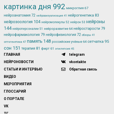
картинка дня
992
микроглия
67
нейрогенетика
83
нейроанатомия
72
нейровизуализация
41
нейроны
нейрозоология
104
нейромолекулы
52
нейрон
53
144
нейростарости
79
нейроразвитие
64
нейроперсоналии
51
нейрофармакология
79
нейрофизиология
72
обзоры
41
память
148
сетчатка
95
российские учёные
64
оптогенетика
47
сон
151
терапия
81
фмрт
61
эпилепсия
45
ГЛАВНАЯ
telegram
НЕЙРОНОВОСТИ
vkontakte
СТАТЬИ И ИНТЕРВЬЮ
Обратная связь
ВИДЕО
МЕРОПРИЯТИЯ
ГЛОССАРИЙ
О ПОРТАЛЕ
VK
ТГ