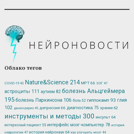
Облако тегов
Nature&Science
214
МРТ
66
ЭЭГ
47
COVID-19
45
болезнь Альцгеймера
астроциты
111
аутизм
82
195
болезнь Паркинсона
106
глия
гиппокамп
93
боль
52
102
депрессия
66
диагностика
75
зрение
62
данио-рерио
45
инструменты и методы
300
инсульт
64
интерфейс мозг-компьютер
78
интересный пациент
55
история
история нейронаук
64
неврологии
47
как улучшить мозг
44