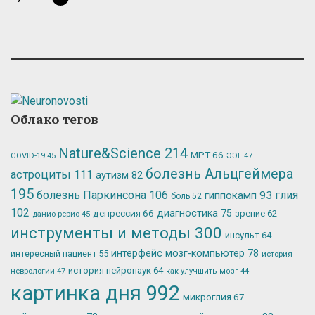
Облако тегов
Nature&Science
214
МРТ
66
ЭЭГ
47
COVID-19
45
болезнь Альцгеймера
астроциты
111
аутизм
82
195
болезнь Паркинсона
106
глия
гиппокамп
93
боль
52
102
депрессия
66
диагностика
75
зрение
62
данио-рерио
45
инструменты и методы
300
инсульт
64
интерфейс мозг-компьютер
78
интересный пациент
55
история
история нейронаук
64
неврологии
47
как улучшить мозг
44
картинка дня
992
микроглия
67