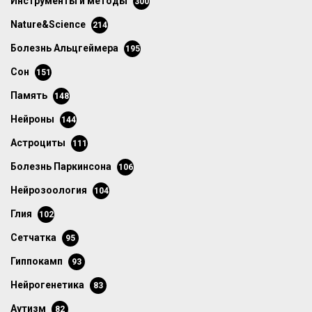
инструменты и методы
300
Nature&Science
214
болезнь Альцгеймера
195
сон
151
память
148
нейроны
144
астроциты
111
болезнь Паркинсона
106
нейрозоология
104
глия
102
сетчатка
95
гиппокамп
93
нейрогенетика
83
аутизм
82