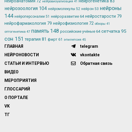
нейрогенетика
83
нейроанатомия
72
нейровизуализация
41
нейроны
нейрозоология
104
нейромолекулы
52
нейрон
53
144
нейростарости
79
нейроразвитие
64
нейроперсоналии
51
нейрофармакология
79
нейрофизиология
72
обзоры
41
память
148
сетчатка
95
российские учёные
64
оптогенетика
47
сон
151
терапия
81
фмрт
61
эпилепсия
45
ГЛАВНАЯ
telegram
НЕЙРОНОВОСТИ
vkontakte
СТАТЬИ И ИНТЕРВЬЮ
Обратная связь
ВИДЕО
МЕРОПРИЯТИЯ
ГЛОССАРИЙ
О ПОРТАЛЕ
VK
ТГ