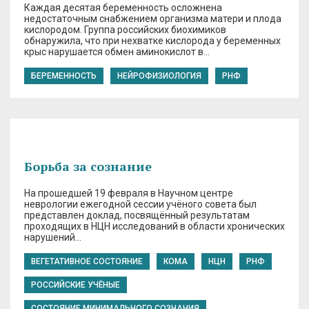
Каждая десятая беременность осложнена
недостаточным снабжением организма матери и плода
кислородом. Группа российских биохимиков
обнаружила, что при нехватке кислорода у беременных
крыс нарушается обмен аминокислот в…
БЕРЕМЕННОСТЬ
НЕЙРОФИЗИОЛОГИЯ
РНФ
Борьба за сознание
На прошедшей 19 февраля в Научном центре
неврологии ежегодной сессии учёного совета был
представлен доклад, посвящённый результатам
проходящих в НЦН исследований в области хронических
нарушений…
ВЕГЕТАТИВНОЕ СОСТОЯНИЕ
КОМА
НЦН
РНФ
РОССИЙСКИЕ УЧЁНЫЕ
СОСТОЯНИЕ МИНИМАЛЬНОГО СОЗНАНИЯ