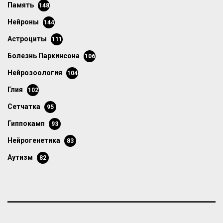
память
148
нейроны
144
астроциты
111
болезнь Паркинсона
106
нейрозоология
104
глия
102
сетчатка
95
гиппокамп
93
нейрогенетика
83
аутизм
82