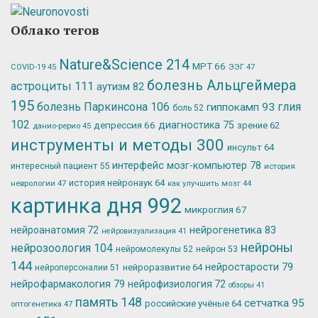
Облако тегов
Nature&Science
214
МРТ
66
ЭЭГ
47
COVID-19
45
болезнь Альцгеймера
астроциты
111
аутизм
82
195
болезнь Паркинсона
106
глия
гиппокамп
93
боль
52
102
депрессия
66
диагностика
75
зрение
62
данио-рерио
45
инструменты и методы
300
инсульт
64
интерфейс мозг-компьютер
78
интересный пациент
55
история
история нейронаук
64
неврологии
47
как улучшить мозг
44
картинка дня
992
микроглия
67
нейрогенетика
83
нейроанатомия
72
нейровизуализация
41
нейроны
нейрозоология
104
нейромолекулы
52
нейрон
53
144
нейростарости
79
нейроразвитие
64
нейроперсоналии
51
нейрофармакология
79
нейрофизиология
72
обзоры
41
память
148
сетчатка
95
российские учёные
64
оптогенетика
47