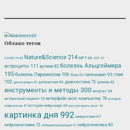
Облако тегов
Nature&Science
214
МРТ
66
ЭЭГ
47
COVID-19
45
болезнь Альцгеймера
астроциты
111
аутизм
82
195
болезнь Паркинсона
106
глия
гиппокамп
93
боль
52
102
депрессия
66
диагностика
75
зрение
62
данио-рерио
45
инструменты и методы
300
инсульт
64
интерфейс мозг-компьютер
78
интересный пациент
55
история
история нейронаук
64
неврологии
47
как улучшить мозг
44
картинка дня
992
микроглия
67
нейрогенетика
83
нейроанатомия
72
нейровизуализация
41