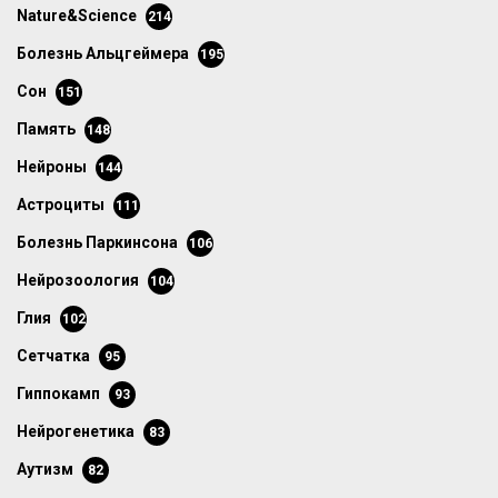
Nature&Science
214
болезнь Альцгеймера
195
сон
151
память
148
нейроны
144
астроциты
111
болезнь Паркинсона
106
нейрозоология
104
глия
102
сетчатка
95
гиппокамп
93
нейрогенетика
83
аутизм
82