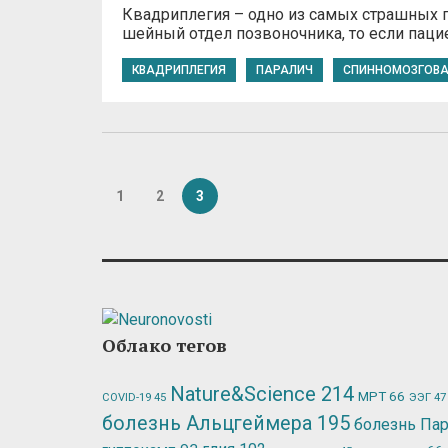
Квадриплегия – одно из самых страшных 
шейный отдел позвоночника, то если пациен
КВАДРИПЛЕГИЯ
ПАРАЛИЧ
СПИННОМОЗГОВА
1
2
3
Облако тегов
Nature&Science
214
МРТ
66
ЭЭГ
47
COVID-19
45
болезнь Альцгеймера
195
болезнь Па