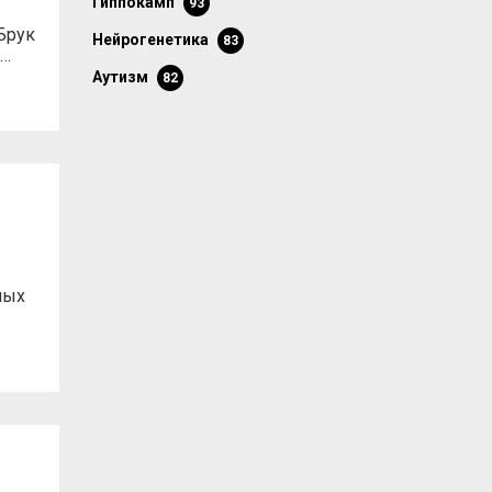
гиппокамп
93
Брук
нейрогенетика
83
е…
аутизм
82
ных