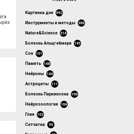
картинка дня
992
зга
ырёх
инструменты и методы
300
Nature&Science
214
болезнь Альцгеймера
195
сон
151
память
148
нейроны
144
астроциты
111
болезнь Паркинсона
106
нейрозоология
104
глия
102
сетчатка
95