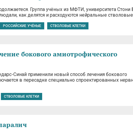
одолжаетеся. Группа учёных из МФТИ, университета Стони 
людали, как делятся и расходуются нейральные стволовы
РОССИЙСКИЕ УЧЁНЫЕ
СТВОЛОВЫЕ КЛЕТКИ
ечение бокового амиотрофического
едарс-Синай применили новый способ лечения бокового
лючается в пересадке специально спроектированных нерв
…
СТВОЛОВЫЕ КЛЕТКИ
 паралич