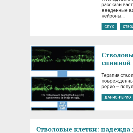
рассказывает
введенные во
нейроны….
СЛУХ
СТВО
Стволовы
спинной 
Терапия ство
поврежденных
рерио – попу
ДАНИО-РЕРИО
Стволовые клетки: надежда 