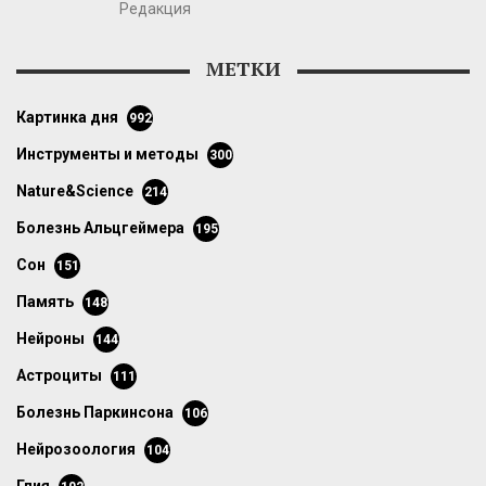
Редакция
МЕТКИ
картинка дня
992
инструменты и методы
300
Nature&Science
214
болезнь Альцгеймера
195
сон
151
память
148
нейроны
144
астроциты
111
болезнь Паркинсона
106
нейрозоология
104