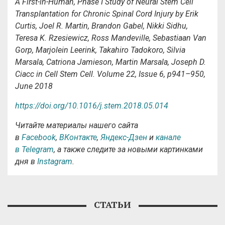
A First-in-Human, Phase I Study of Neural Stem Cell
Transplantation for Chronic Spinal Cord Injury
by
Erik
Curtis, Joel R. Martin, Brandon Gabel, Nikki Sidhu,
Teresa K. Rzesiewicz, Ross Mandeville, Sebastiaan Van
Gorp, Marjolein Leerink, Takahiro Tadokoro, Silvia
Marsala, Catriona Jamieson, Martin Marsala, Joseph D.
Ciacc in Cell Stem Cell. Volume 22, Issue 6, p941–950,
June 2018
https://doi.org/10.1016/j.stem.2018.05.014
Читайте материалы нашего сайта
в
Facebook
,
ВКонтакте
,
Яндекс-Дзен
и
канале
в Telegram
, а также следите за новыми картинками
дня в
Instagram
.
СТАТЬИ