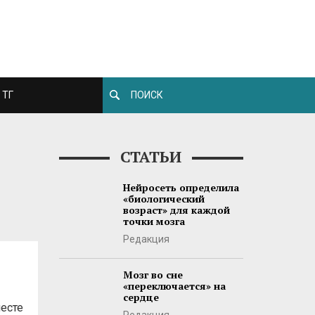
ТГ
СТАТЬИ
Нейросеть определила
«биологический
возраст» для каждой
точки мозга
Редакция
Мозг во сне
«переключается» на
сердце
месте