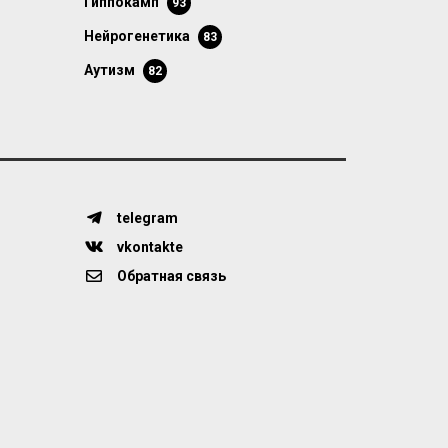
гиппокамп
93
нейрогенетика
83
аутизм
82
telegram
vkontakte
Обратная связь