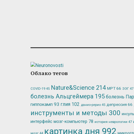
Облако тегов
Nature&Science
214
МРТ
66
ЭЭГ
47
COVID-19
45
болезнь Альцгеймера
195
болезнь Па
глия
102
гиппокамп
93
депрессия
66
данио-рерио
45
инструменты и методы
300
инсул
интерфейс мозг-компьютер
78
история неврологии
47
картинка дня
992
микрог
мозг
44