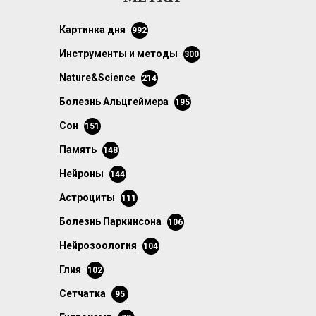
картинка дня
992
инструменты и методы
300
Nature&Science
214
болезнь Альцгеймера
195
сон
151
память
148
нейроны
144
астроциты
111
болезнь Паркинсона
106
нейрозоология
104
глия
102
сетчатка
95