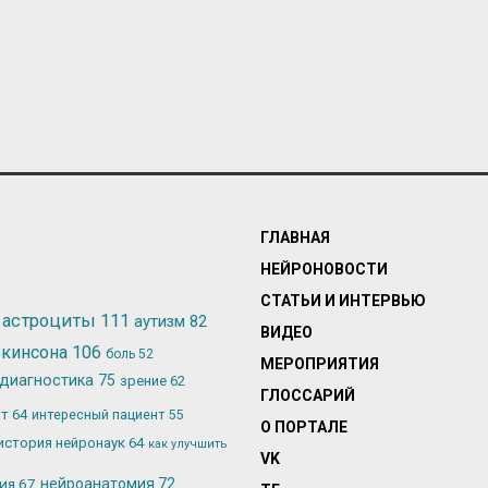
ГЛАВНАЯ
НЕЙРОНОВОСТИ
СТАТЬИ И ИНТЕРВЬЮ
астроциты
111
аутизм
82
ВИДЕО
ркинсона
106
боль
52
МЕРОПРИЯТИЯ
диагностика
75
зрение
62
ГЛОССАРИЙ
ьт
64
интересный пациент
55
О ПОРТАЛЕ
история нейронаук
64
как улучшить
VK
лия
67
нейроанатомия
72