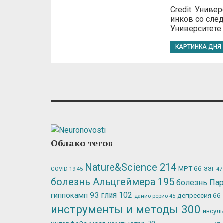
Credit: Унив
инков со сле
Университете
КАРТИНКА ДНЯ
Облако тегов
Nature&Science
214
МРТ
66
ЭЭГ
47
COVID-19
45
болезнь Альцгеймера
195
болезнь Па
глия
102
гиппокамп
93
депрессия
66
данио-рерио
45
инструменты и методы
300
инсул