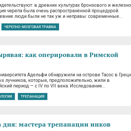
идетельствуют: в древних культурах бронзового и железно
ция черепа была очень распространённой процедурой.
евние люди были не так уж и неправы: современные…
ЧЕРЕПНО-МОЗГОВАЯ ТРАВМА
ырявая: как оперировали в Римской
ниверситета Адельфи обнаружили на острове Тасос в Грец
ых лучников, которые, предположительно, жили в
ский период — с IV по VII века. Исследование…
ОЛОГИИ
ТРЕПАНАЦИЯ
 дня: мастера трепанации инков