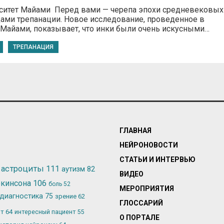
ерситет Майами Перед вами — черепа эпохи средневековых
дами трепанации. Новое исследование, проведенное в
 Майами, показывает, что инки были очень искусными…
ТРЕПАНАЦИЯ
ГЛАВНАЯ
НЕЙРОНОВОСТИ
СТАТЬИ И ИНТЕРВЬЮ
астроциты
111
аутизм
82
ВИДЕО
ркинсона
106
боль
52
МЕРОПРИЯТИЯ
диагностика
75
зрение
62
ГЛОССАРИЙ
ьт
64
интересный пациент
55
О ПОРТАЛЕ