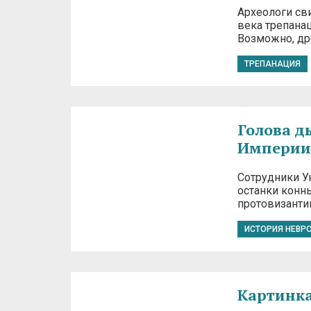
Археологи св
века трепана
Возможно, др
ТРЕПАНАЦИЯ
Голова д
Империи
Сотрудники У
останки конн
протовизантий
ИСТОРИЯ НЕВР
Картинка