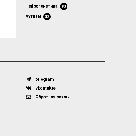
нейрогенетика
83
аутизм
82
telegram
vkontakte
Обратная связь