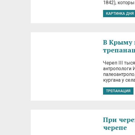
1842), котор
КАРТИНКА ДНЯ
В Крыму 
трепана
Череп III ты
антропологи 
палеоантропо
кургана у сел
ТРЕПАНАЦИЯ
При чере
черепе